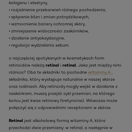
kolagenu i elastyny,
• rozjaśnienie przebarwień różnego pochodzenia,
• spłycenie blizn i zmian potrądzikowych,
• wzmocnienie bariery ochronnej skóry,
• zmniejszenie widoczności zaskórników,
• działanie antyoksydacyjne,
• regulacja wydzielania sebum.
o najczęściej spotykanych w kosmetykach form
retinol
retinal
retinoidów należą
i
. Jaka jest między nimi
różnica? Oba te składniki to pochodne
witaminy A
,
składnika, który występuje naturalnie w naszej skórze
oraz roślinach. Aby retinoidy mogły wejść w działanie z
naskórkiem, muszą przejść cykl przemian, na którego
końcu jest kwas retinowy (tretynoina). Wówczas może
połączyć się z odpowiednimi receptorami w skórze.
Retinol
jest alkoholową formą witaminy A, która
przechodzi dwie przemiany: w retinal, a następnie w