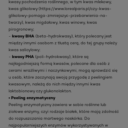
kwasy pochodzenia roślinnego, w tym kwas mlekowy,
kwas glikolowy (https://www.lorealparis.pl/czy-kwas-
glikolowy-pomaga-zmniejszyc-przebarwienia-na-
twarzy), kwas migdałowy, kwas winowy, kwas
pirogronowy;
kwasy BHA
-
(beta-hydrokwasy), który polecany jest
między innymi osobom z tłustą cerą, do tej grupy należy
kwas salicylowy;
kwasy PHA
-
(poli-hydrokwasy), które są
najłagodniejszą formą kwasów, polecane dla osób z
cerami wrażliwymi i naczynkowymi, mogą sprawdzić się
u osób, które zaczynają swoją przygodę z peelingiem
kwasowym, należą do nich między innymi kwas
laktobionowy czy glukonolakton.
• Peeling enzymatyczny
Peeling enzymatyczny zawiera w sobie roślinne lub
ziołowe enzymy, czyi rodzaje białek, które mają zdolność
do rozpuszczania martwego naskórka. Do
najpopularniejszych enzymów wykorzystywanych w