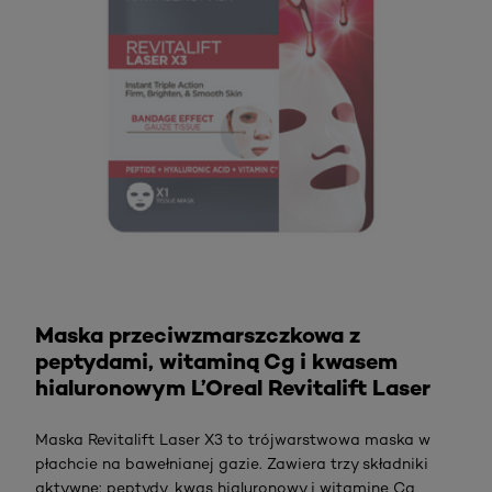
Sprawdź
Maska przeciwzmarszczkowa z
peptydami, witaminą Cg i kwasem
hialuronowym L’Oreal Revitalift Laser
Maska Revitalift Laser X3 to trójwarstwowa maska w
płachcie na bawełnianej gazie. Zawiera trzy składniki
aktywne: peptydy, kwas hialuronowy i witaminę Cg,
które nie tylko charakteryzują się intensywnym
działaniem anty-age, ale również intensywnie
regenerują i nawilżają skórę twarzy.
SPRAWDŹ