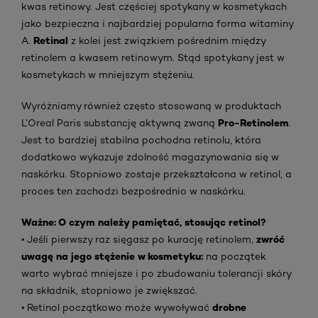
kwas retinowy. Jest częściej spotykany w kosmetykach
jako bezpieczna i najbardziej popularna forma witaminy
Retinal
A.
z kolei jest związkiem pośrednim między
retinolem a kwasem retinowym. Stąd spotykany jest w
kosmetykach w mniejszym stężeniu.
Wyróżniamy również często stosowaną w produktach
Pro-Retinolem
L’Oreal Paris substancję aktywną zwaną
.
Jest to bardziej stabilna pochodna retinolu, która
dodatkowo wykazuje zdolność magazynowania się w
naskórku. Stopniowo zostaje przekształcona w retinol, a
proces ten zachodzi bezpośrednio w naskórku.
Ważne: O czym należy pamiętać, stosując retinol?
zwróć
• Jeśli pierwszy raz sięgasz po kurację retinolem,
uwagę na jego stężenie w kosmetyku:
na początek
warto wybrać mniejsze i po zbudowaniu tolerancji skóry
na składnik, stopniowo je zwiększać.
drobne
• Retinol początkowo może wywoływać