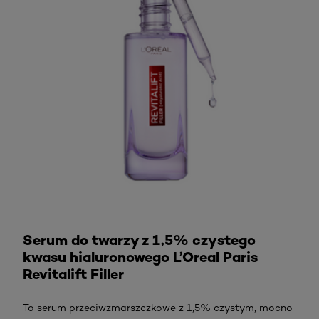
Sprawdź
Serum do twarzy z 1,5% czystego
kwasu hialuronowego L’Oreal Paris
Revitalift Filler
To serum przeciwzmarszczkowe z 1,5% czystym, mocno
skoncentrowanym kwasu hialuronowego. Jego formuła
zawiera makrocząsteczkowy kwas hialuronowy [0,5%],
który tworzy na powierzchni skóry barierę
zapobiegającą nadmiernej utracie wody oraz
mikrocząsteczkowy kwas hialuronowy [1%], który wnika
w głębsze warstwy skóry, by stopniowo wypełnić
zmarszczki od wewnątrz.
SPRAWDŹ