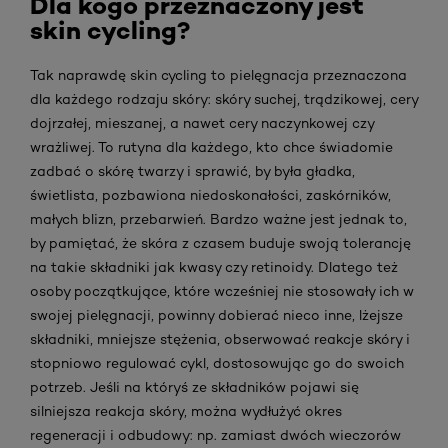
Dla kogo przeznaczony jest
skin cycling?
Tak naprawdę skin cycling to pielęgnacja przeznaczona
dla każdego rodzaju skóry: skóry suchej, trądzikowej, cery
dojrzałej, mieszanej, a nawet cery naczynkowej czy
wrażliwej. To rutyna dla każdego, kto chce świadomie
zadbać o skórę twarzy i sprawić, by była gładka,
świetlista, pozbawiona niedoskonałości, zaskórników,
małych blizn, przebarwień. Bardzo ważne jest jednak to,
by pamiętać, że skóra z czasem buduje swoją tolerancję
na takie składniki jak kwasy czy retinoidy. Dlatego też
osoby początkujące, które wcześniej nie stosowały ich w
swojej pielęgnacji, powinny dobierać nieco inne, lżejsze
składniki, mniejsze stężenia, obserwować reakcje skóry i
stopniowo regulować cykl, dostosowując go do swoich
potrzeb. Jeśli na któryś ze składników pojawi się
silniejsza reakcja skóry, można wydłużyć okres
regeneracji i odbudowy: np. zamiast dwóch wieczorów