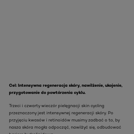
Cel: Intensywna regeneracja skóry, nawilżenie, ukojenie,
przygotowanie do powtórzenia cyklu.
Trzeci i czwarty wieczór pielęgnacji skin cycling
przeznaczony jest intensywnej regeneracji skóry. Po
przyjęciu kwasów i retinoidów musimy zadbać o to, by
nasza skóra mogła odpocząć, nawilżyć się, odbudować
barierę hydrolipidową.
Warto wybrać produkty, które zawierają takie składniki
jak
kwas hialuronowy
, ceramidy, skwalan, masło shea,
witamina E, wąkrotka azjatycka, aminokwasy, mocznik,
trehaloza, aloes. Jakiego rodzaju kosmetyki wybrać? Z
pewnością dobrze sprawdzi się zarówno odpowiednie
serum, bogaty krem, jak i intensywnie nawilżające maski.
Można stosować te kosmetyki warstwowo, czyli po