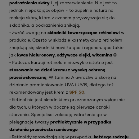
podrażnienia skóry
i jej zaczerwienienie. Nie jest to
jednak niepokojący objaw - to zupełnie naturalna
reakcja skóry, która z czasem przyzwyczaja się do
składnika, a podrażnienia znikają.
składniki towarzyszące retinolowi
• Zwróć uwagę na
w
produkcie. Często w składzie kosmetyków z retinolem
znajdują się składniki nawilżające i regenerujące takie
kwas hialuronowy, odżywcze olejki, witamina C
jak
.
• Podczas kuracji retinolem niezwykle istotne jest
stosowanie na dzień kremu z wysoką ochroną
przeciwsłoneczną
. Witamina A uwrażliwia skórę na
działanie promieniowania UVA i UVB, dlatego też
SPF 50
rekomendowany jest krem z
.
• Retinol nie jest składnikiem przeznaczonym wyłącznie
dla tych, u których widoczne są pierwsze oznaki
starzenia. Specjaliści zalecają wdrożenie go w
profilaktycznie w przypadku
pielęgnację twarzy
działania przeciwstarzeniowego
.
każdego rodzaju
• Retinoidy sprawdzają się w przypadku