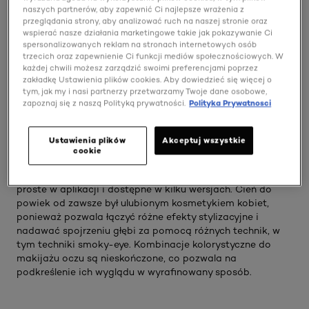
naszych partnerów, aby zapewnić Ci najlepsze wrażenia z
przeglądania strony, aby analizować ruch na naszej stronie oraz
Sztuka makijażu oczu to prawdziwa pasja w L'Oréal Paris.
wspierać nasze działania marketingowe takie jak pokazywanie Ci
Tusz do rzęs, eyeliner, kredki do oczu i brwi, cienie do
spersonalizowanych reklam na stronach internetowych osób
powiek: nasze produkty do makijażu można nakładać w
trzecich oraz zapewnienie Ci funkcji mediów społecznościowych. W
nieskończoność lub pojedynczo, uzyskując minimalistyczny
każdej chwili możesz zarządzić swoimi preferencjami poprzez
efekt. Na rzęsy nakładamy odrobinę tuszu, aby
zakładkę Ustawienia plików cookies. Aby dowiedzieć się więcej o
tym, jak my i nasi partnerzy przetwarzamy Twoje dane osobowe,
zintensyfikować spojrzenie i nadać oczom elegancki
zapoznaj się z naszą Polityką prywatności.
Polityka Prywatnosci
wygląd. Ta wykonywana przez dużą liczbę kobiet czynność
kosmetyczna, uzupełniana jest wysokiej jakości makijażem
brwi realizowanym przy pomocy kredki lub pudru do brwi w
Ustawienia plików
Akceptuj wszystkie
celu uzyskania idealnej, powiększającej oczy linii. Nasze
cookie
ponadczasowe eyelinery są nadal uznawane za najbardziej
efektowny sposób na podkreślenie kobiecego oka. Są
proste w aplikacji i dostępne w kilku wersjach. Cień do
powiek od zawsze był ulubionym kosmetykiem kobiet,
ponieważ pozwala łączyć różne efekty stylizacyjne i
nadawać spojrzeniu głębi za pomocą różnych technik, w
tym techniki smoky-eye. Kombinacje kolorystyczne do
makijażu oczu są nieskończone, co pozwala na
podkreślenie ich wyglądu w wyrafinowany sposób.