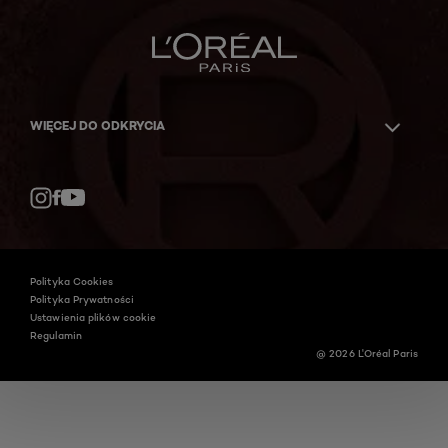
WIĘCEJ DO ODKRYCIA
Facebook
YouTube
Instagram
Polityka Cookies
Polityka Prywatności
Ustawienia plików cookie
Regulamin
@ 2026 L'Oréal Paris