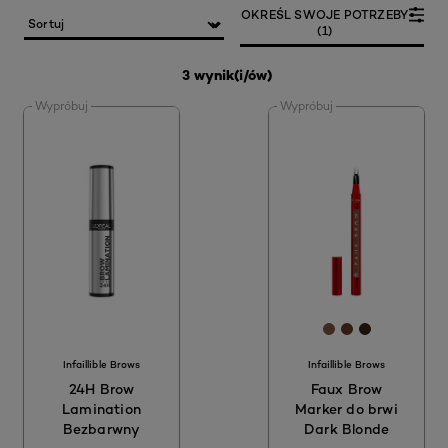
OKREŚL SWOJE POTRZEBY
(1)
3 wynik(i/ów)
Wypróbuj
Wypróbuj
[Color]: #7e554
[Color]: #64
[Color]: #
Infaillible Brows
Infaillible Brows
24H Brow
Faux Brow
Lamination
Marker do brwi
Bezbarwny
Dark Blonde