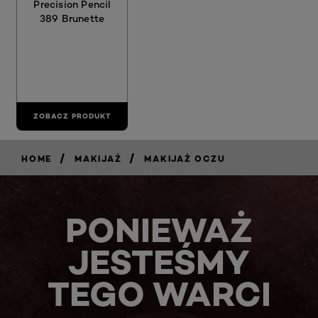
Precision Pencil
389 Brunette
ZOBACZ PRODUKT
/
/
HOME
MAKIJAŻ
MAKIJAŻ OCZU
PONIEWAŻ
JESTEŚMY
TEGO WARCI