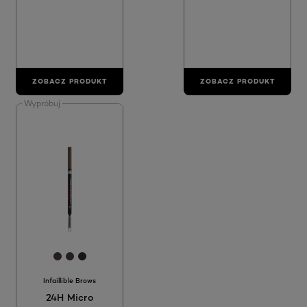
ZOBACZ PRODUKT
ZOBACZ PRODUKT
Wypróbuj
[Color]: #4A3C3A
[Color]: #493F3D
[Color]: #302C2B
Infaillible Brows
24H Micro