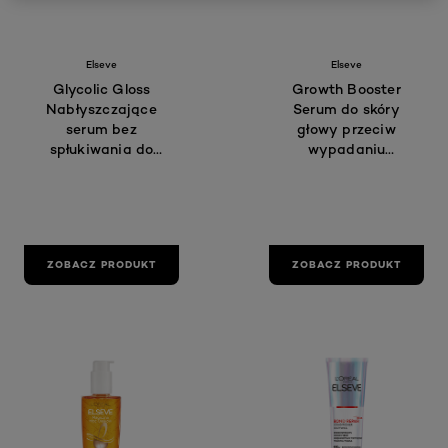
Elseve
Elseve
Glycolic Gloss
Growth Booster
Nabłyszczające
Serum do skóry
serum bez
głowy przeciw
spłukiwania do
wypadaniu
włosów
włosów
matowych, bez
połysku; 150 ml
ZOBACZ PRODUKT
ZOBACZ PRODUKT