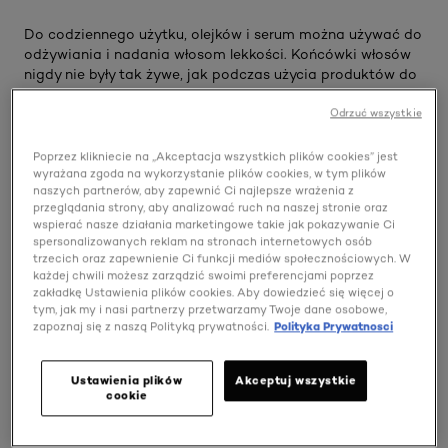
Do codziennego użytku, olejków i serum można używać do
odżywiania i nadania włosom lekkości. Końcówki włosów
nigdy nie były tak żywe, jak podczas użycia produktów do
pielęgnacji włosów L'Oréal Paris.
Odrzuć wszystkie
Poprzez klikniecie na „Akceptacja wszystkich plików cookies” jest
OKREŚL SWOJE POTRZEBY
wyrażana zgoda na wykorzystanie plików cookies, w tym plików
(1)
naszych partnerów, aby zapewnić Ci najlepsze wrażenia z
przeglądania strony, aby analizować ruch na naszej stronie oraz
10 wynik(i/ów)
wspierać nasze działania marketingowe takie jak pokazywanie Ci
spersonalizowanych reklam na stronach internetowych osób
trzecich oraz zapewnienie Ci funkcji mediów społecznościowych. W
każdej chwili możesz zarządzić swoimi preferencjami poprzez
zakładkę Ustawienia plików cookies. Aby dowiedzieć się więcej o
tym, jak my i nasi partnerzy przetwarzamy Twoje dane osobowe,
zapoznaj się z naszą Polityką prywatności.
Polityka Prywatnosci
Ustawienia plików
Akceptuj wszystkie
cookie