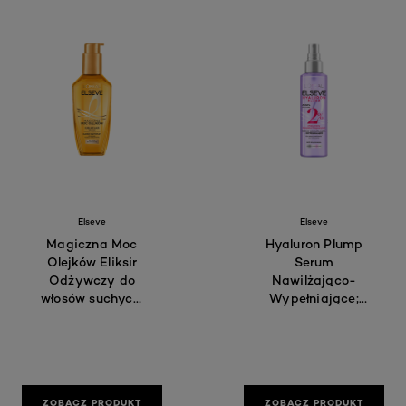
Elseve
Elseve
Magiczna Moc
Hyaluron Plump
Olejków Eliksir
Serum
Odżywczy do
Nawilżająco-
włosów suchych;
Wypełniające;
100 ml
150 ml
ZOBACZ PRODUKT
ZOBACZ PRODUKT