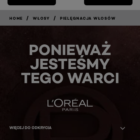
/
/
HOME
WŁOSY
PIELĘGNACJA WŁOSÓW
PONIEWAŻ
JESTEŚMY
TEGO WARCI
WIĘCEJ DO ODKRYCIA