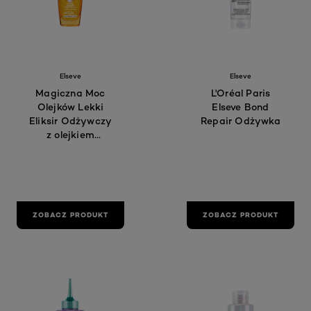
Elseve
Elseve
Magiczna Moc
L'Oréal Paris
Olejków Lekki
Elseve Bond
Eliksir Odżywczy
Repair Odżywka
z olejkiem
kokosowym do
włosów
normalnych lub
suchych; 100 ml
ZOBACZ PRODUKT
ZOBACZ PRODUKT