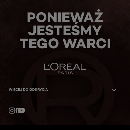
PONIEWAŻ
JESTEŚMY
TEGO WARCI
WIĘCEJ DO ODKRYCIA
Facebook
YouTube
Instagram