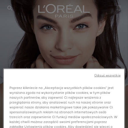
SEARCH THIS SITE
Odrzuć wszystkie
Poprzez klikniecie na „Akceptacja wszystkich plików cookies” jest
wyrażana zgoda na wykorzystanie plików cookies, w tym plików
naszych partnerów, aby zapewnić Ci najlepsze wrażenia z
przeglądania strony, aby analizować ruch na naszej stronie oraz
wspierać nasze działania marketingowe takie jak pokazywanie Ci
spersonalizowanych reklam na stronach internetowych osób
BAZA POD MAKIJAŻ
trzecich oraz zapewnienie Ci funkcji mediów społecznościowych. W
każdej chwili możesz zarządzić swoimi preferencjami poprzez
zakładkę Ustawienia plików cookies. Aby dowiedzieć się więcej o