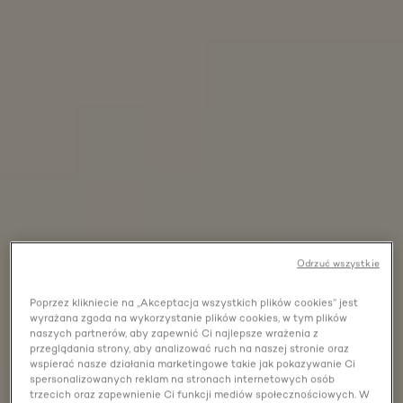
Odrzuć wszystkie
Poprzez klikniecie na „Akceptacja wszystkich plików cookies” jest
wyrażana zgoda na wykorzystanie plików cookies, w tym plików
naszych partnerów, aby zapewnić Ci najlepsze wrażenia z
przeglądania strony, aby analizować ruch na naszej stronie oraz
wspierać nasze działania marketingowe takie jak pokazywanie Ci
spersonalizowanych reklam na stronach internetowych osób
trzecich oraz zapewnienie Ci funkcji mediów społecznościowych. W