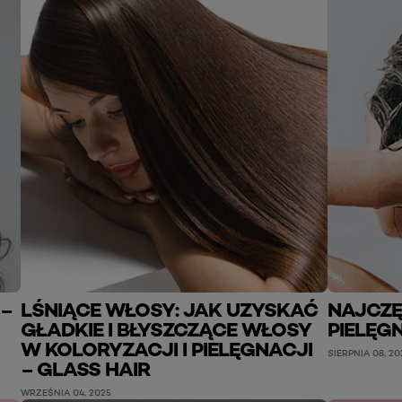
 –
LŚNIĄCE WŁOSY: JAK UZYSKAĆ
NAJCZĘ
GŁADKIE I BŁYSZCZĄCE WŁOSY
PIELĘG
W KOLORYZACJI I PIELĘGNACJI
SIERPNIA 08, 20
– GLASS HAIR
WRZEŚNIA 04, 2025