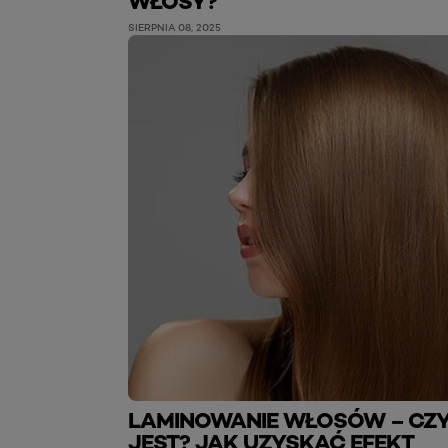
WŁOSY?
SIERPNIA 08, 2025
LAMINOWANIE WŁOSÓW – CZ
JEST? JAK UZYSKAĆ EFEKT