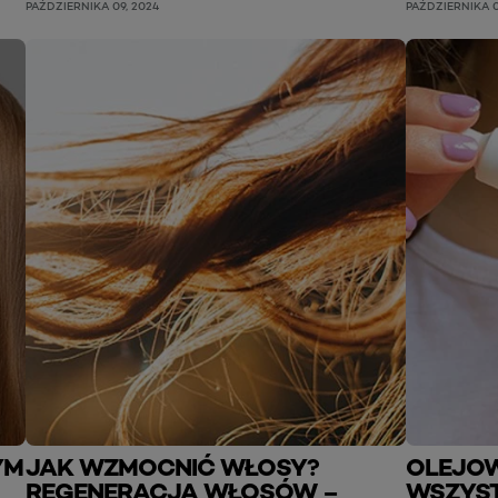
PAŹDZIERNIKA 09, 2024
PAŹDZIERNIKA 0
YM
JAK WZMOCNIĆ WŁOSY?
OLEJO
REGENERACJA WŁOSÓW –
WSZYST