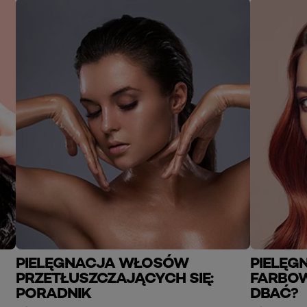
PIELĘGNACJA WŁOSÓW
PIELĘ
PRZETŁUSZCZAJĄCYCH SIĘ:
FARBOW
PORADNIK
DBAĆ?