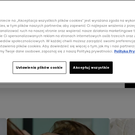
ją pielęgnację dzięki najnowszym fryzurom, pomysłom na 
kniecie na „Akceptacja wszystkich plików cookies” jest wyrażana zgoda na wyko
at makijażu i wskazówkom dotyczącym pielęgnacji skóry,
ies, w tym plików naszych partnerów, aby zapewnić Ci najlepsze wrażenia z prze
 analizować ruch na naszej stronie oraz wspierać nasze działania marketingowe t
ności. Znajdź inspirację, aby wypróbować coś nowego lub od
e Ci spersonalizowanych reklam na stronach internetowych osób trzecich oraz
ety urody gwiazd. Nasze porady dotyczące urody pomogą
 mediów społecznościowych. W każdej chwili możesz zarządzić swoimi preferencj
żdy look, od ponadczasowego makijażu po najgorętsze tren
tawienia plików cookies. Aby dowiedzieć się więcej o tym, jak my i nasi partnerz
my Twoje dane osobowe, zapoznaj się z naszą Polityką prywatności.
Polityka Pr
Ustawienia plików cookie
Akceptuj wszystkie