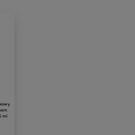
zkowy
asem
5 ml