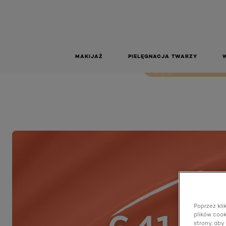
641 LAT
641 Latte Glace
MAKIJAŻ
PIELĘGNACJA TWARZY
LIVE TRY ON
Poprzez kli
plików cook
strony, aby