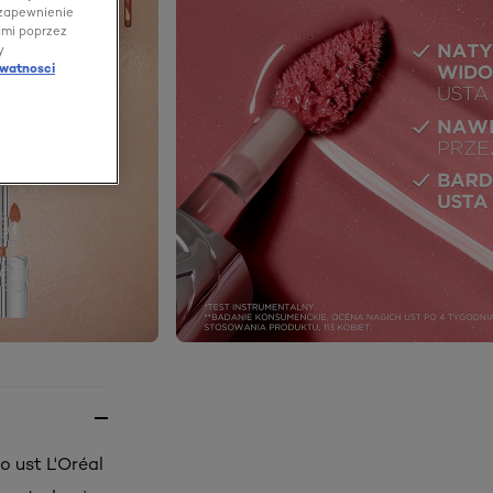
 zapewnienie
ami poprzez
y
ywatnosci
o ust L'Oréal