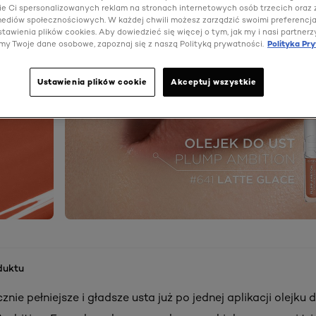
e Ci spersonalizowanych reklam na stronach internetowych osób trzecich oraz
 mediów społecznościowych. W każdej chwili możesz zarządzić swoimi preferencj
tawienia plików cookies. Aby dowiedzieć się więcej o tym, jak my i nasi partnerz
my Twoje dane osobowe, zapoznaj się z naszą Polityką prywatności.
Polityka Pr
Ustawienia plików cookie
Akceptuj wszystkie
duktu
nie pełniejsze i gładsze usta już po jednej aplikacji olejku d