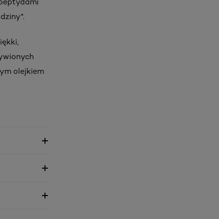
ipeptydami
dziny*.
iękki,
żywionych
wym olejkiem