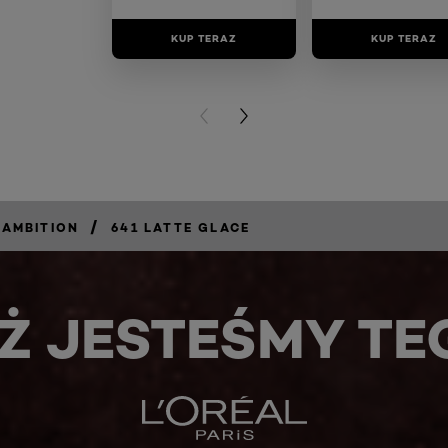
KUP TERAZ
KUP TERAZ
PREVIOUS CARD
NEXT CARD
/
 AMBITION
641 LATTE GLACE
Ż JESTEŚMY TE