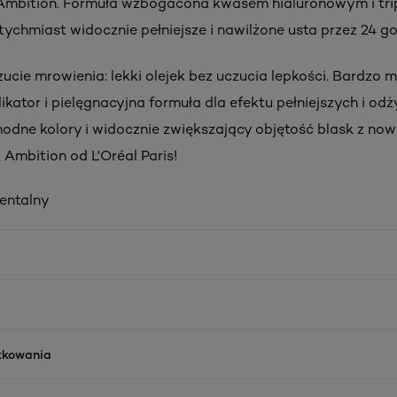
 Ambition. Formuła wzbogacona kwasem hialuronowym i tr
ychmiast widocznie pełniejsze i nawilżone usta przez 24 go
ucie mrowienia: lekki olejek bez uczucia lepkości. Bardzo m
ikator i pielęgnacyjna formuła dla efektu pełniejszych i od
modne kolory i widocznie zwiększający objętość blask z no
 Ambition od L'Oréal Paris!
mentalny
ytkowania