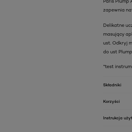
Paris Plump
zapewnia nat
Delikatne ucz
masujący apl
ust. Odkryj 
do ust Plump
*test instru
Składniki
Korzyści
Instrukcja uż