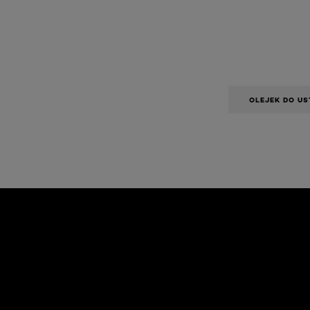
OLEJEK DO US
Skip the slider: Face Care Articles