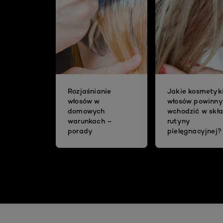
Rozjaśnianie
Jakie kosmetyk
włosów w
włosów powinny
domowych
wchodzić w skł
warunkach –
rutyny
porady
pielęgnacyjnej?