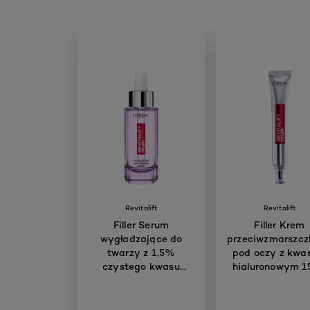
Revitalift
Revitalift
Filler Serum
Filler Krem
wygładzające do
przeciwzmarszc
twarzy z 1,5%
pod oczy z kw
czystego kwasu
hialuronowym 1
hialuronowego 30 ml