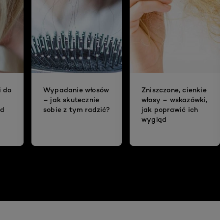
i do
Wypadanie włosów
Zniszczone, cienkie
– jak skutecznie
włosy – wskazówki,
ad
sobie z tym radzić?
jak poprawić ich
wygląd