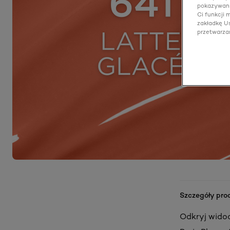
pokazywani
Ci funkcji
zakładkę Us
przetwarza
Szczegóły pro
Odkryj widocz