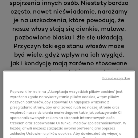
spojrzenia innych osób. Niestety bardzo
często, nawet nieświadomie, narażamy
je na uszkodzenia, które powodują, że
nasze włosy stają się cienkie, matowe,
pozbawione blasku i źle się układają.
Przyczyn takiego stanu włosów może
być wiele, gdyż wpływ na ich wygląd,
jak i kondycję mają zarówno stosowane
przez nas kosmetyki oraz zabiegi
Odrzuć wszystkie
stylizujące, jak i nasz stan zdrowia.
Poznaj przyczyny zniszczonych oraz
Poprzez klikniecie na „Akceptacja wszystkich plików cookies” jest
cienkich włosów i dowiedz się, jak
wyrażana zgoda na wykorzystanie plików cookies, w tym plików
naszych partnerów, aby zapewnić Ci najlepsze wrażenia z
skutecznie poprawić ich wygląd
przeglądania strony, aby analizować ruch na naszej stronie oraz
wspierać nasze działania marketingowe takie jak pokazywanie Ci
spersonalizowanych reklam na stronach internetowych osób
Sierpnia 20, 2021
trzecich oraz zapewnienie Ci funkcji mediów społecznościowych. W
każdej chwili możesz zarządzić swoimi preferencjami poprzez
zakładkę Ustawienia plików cookies. Aby dowiedzieć się więcej o