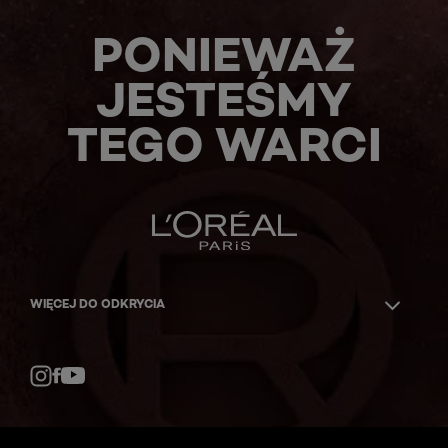
PONIEWAŻ
JESTEŚMY
TEGO WARCI
WIĘCEJ DO ODKRYCIA
Facebook
YouTube
Instagram