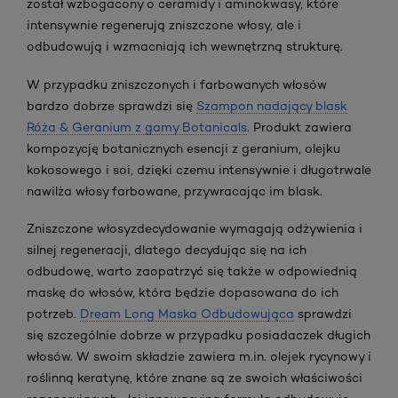
został wzbogacony o ceramidy i aminokwasy, które
intensywnie regenerują zniszczone włosy, ale i
odbudowują i wzmacniają ich wewnętrzną strukturę.
W przypadku zniszczonych i farbowanych włosów
bardzo dobrze sprawdzi się
Szampon nadający blask
Róża & Geranium z gamy Botanicals
. Produkt zawiera
kompozycję botanicznych esencji z geranium, olejku
kokosowego i soi, dzięki czemu intensywnie i długotrwale
nawilża włosy farbowane, przywracając im blask.
Zniszczone włosy
zdecydowanie wymagają odżywienia i
silnej regeneracji, dlatego decydując się na ich
odbudowę, warto zaopatrzyć się także w odpowiednią
maskę do włosów, która będzie dopasowana do ich
potrzeb.
Dream Long Maska Odbudowująca
sprawdzi
się szczególnie dobrze w przypadku posiadaczek długich
włosów. W swoim składzie zawiera m.in. olejek rycynowy i
roślinną keratynę, które znane są ze swoich właściwości