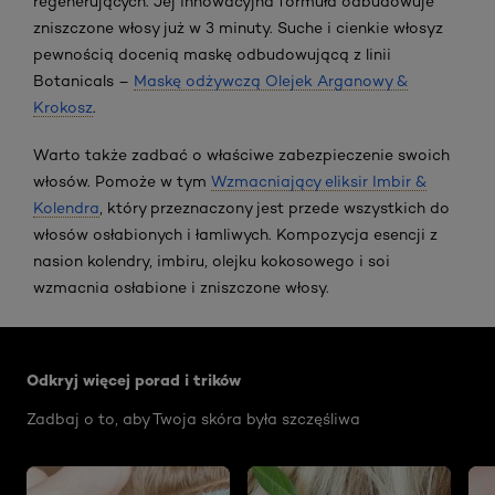
regenerujących. Jej innowacyjna formuła odbudowuje
zniszczone włosy już w 3 minuty. Suche i cienkie włosy
z
pewnością docenią maskę odbudowującą z linii
Botanicals –
Maskę odżywczą Olejek Arganowy &
Krokosz
.
Warto także zadbać o właściwe zabezpieczenie swoich
włosów. Pomoże w tym
Wzmacniający eliksir Imbir &
Kolendra
, który przeznaczony jest przede wszystkich do
włosów osłabionych i łamliwych. Kompozycja esencji z
nasion kolendry, imbiru, olejku kokosowego i soi
wzmacnia osłabione i zniszczone włosy.
Skip the slider: Face Care Articles
Odkryj więcej porad i trików
Zadbaj o to, aby Twoja skóra była szczęśliwa