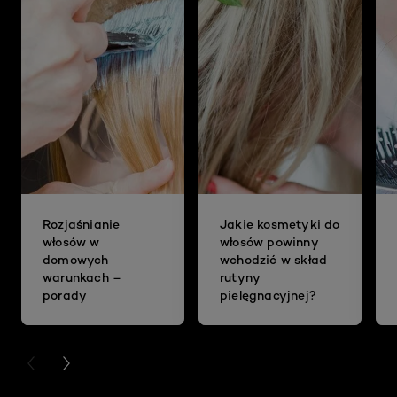
Rozjaśnianie
Jakie kosmetyki do
włosów w
włosów powinny
domowych
wchodzić w skład
warunkach –
rutyny
porady
pielęgnacyjnej?
PREVIOUS CARD
NEXT CARD