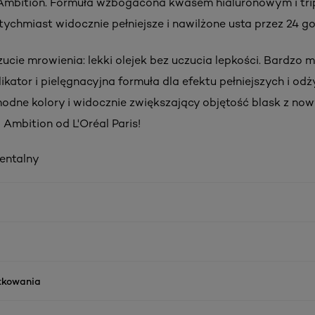
 Ambition. Formuła wzbogacona kwasem hialuronowym i tr
ychmiast widocznie pełniejsze i nawilżone usta przez 24 go
ucie mrowienia: lekki olejek bez uczucia lepkości. Bardzo m
ikator i pielęgnacyjna formuła dla efektu pełniejszych i od
modne kolory i widocznie zwiększający objętość blask z no
 Ambition od L'Oréal Paris!
mentalny
ytkowania