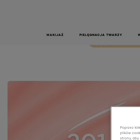
201 M
201 Milky Nu
MAKIJAŻ
PIELĘGNACJA TWARZY
LIVE TRY ON
Poprzez kli
plików cook
strony, aby