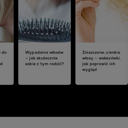
i do
Wypadanie włosów
Zniszczone, cienkie
– jak skutecznie
włosy – wskazówki,
ad
sobie z tym radzić?
jak poprawić ich
wygląd