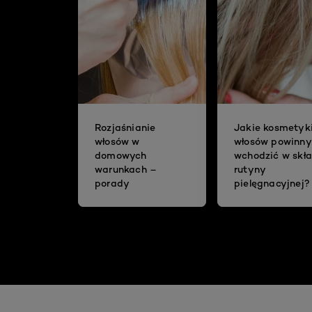
Rozjaśnianie
Jakie kosmetyk
włosów w
włosów powinny
domowych
wchodzić w skł
warunkach –
rutyny
porady
pielęgnacyjnej?