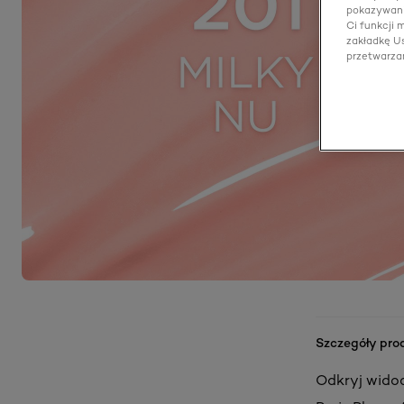
pokazywani
Ci funkcji
zakładkę Us
przetwarza
Szczegóły pro
Odkryj widocz