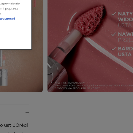
 zapewnienie
ami poprzez
y
ywatnosci
o ust L'Oréal