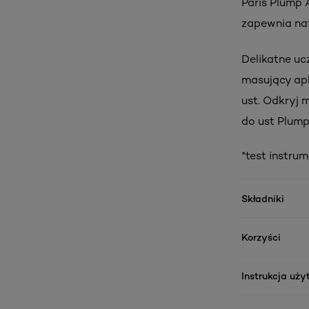
Paris Plump
zapewnia nat
Delikatne ucz
masujący apl
ust. Odkryj 
do ust Plump
*test instru
Składniki
Korzyści
Instrukcja uż