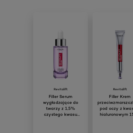
Revitalift
Revitalift
Filler Serum
Filler Krem
wygładzające do
przeciwzmarszc
twarzy z 1,5%
pod oczy z kw
czystego kwasu
hialuronowym 1
hialuronowego 30 ml