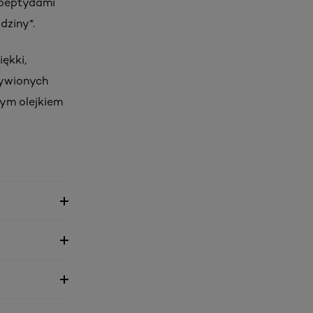
ipeptydami
dziny*.
iękki,
żywionych
wym olejkiem