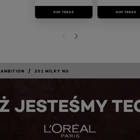
KUP TERAZ
KUP TERAZ
PREVIOUS CARD
NEXT CARD
/
 AMBITION
201 MILKY NU
Ż JESTEŚMY TE