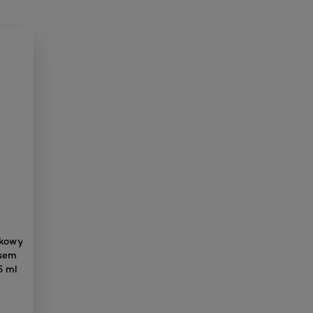
zkowy
asem
5 ml