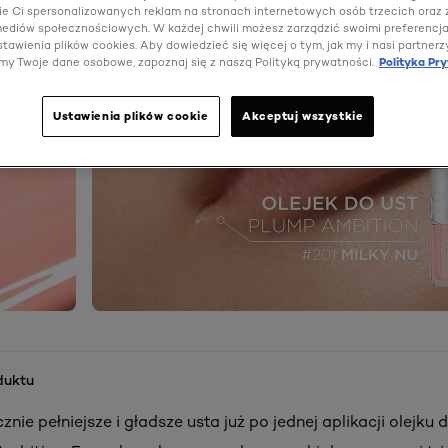
e Ci spersonalizowanych reklam na stronach internetowych osób trzecich oraz
 mediów społecznościowych. W każdej chwili możesz zarządzić swoimi preferencj
tawienia plików cookies. Aby dowiedzieć się więcej o tym, jak my i nasi partnerz
my Twoje dane osobowe, zapoznaj się z naszą Polityką prywatności.
Polityka Pr
Ustawienia plików cookie
Akceptuj wszystkie
duktu
nie pełniejsze i gładsze usta już po jednej aplikacji olejku d