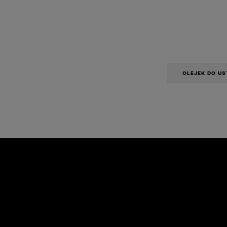
OLEJEK DO US
Skip the slider: Face Care Articles