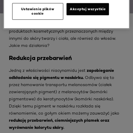
Ustawienia plików
Akceptuj wszystkie
cookie
Niacynamid znajduje szerokie zastosowanie w
produktach kosmetycznych przeznaczonych między
innymi do skóry twarzy i ciała, ale również do włosów.
Jakie ma działania?
Redukcja przebarwień
zapobieganie
Jedną z właściwości niacynamidu jest
odkładania się pigmentu w naskórku.
Odbywa się to
przez hamowanie transportu melanosomów (ciałek
zawierających pigment) z melanocytów (komórki
pigmentowe) do keratynocytów (komórki naskórka).
Dzięki temu pigment w naskórku rozkłada się
równomiernie, co gołym okiem możemy zauważyć jako
redukcję przebarwień, ciemniejszych plamek oraz
wyrównanie kolorytu skóry.