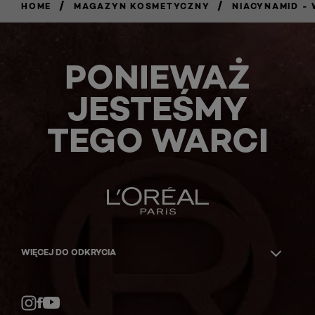
/
/
HOME
MAGAZYN KOSMETYCZNY
NIACYNAMID -
PONIEWAŻ
JESTEŚMY
TEGO WARCI
WIĘCEJ DO ODKRYCIA