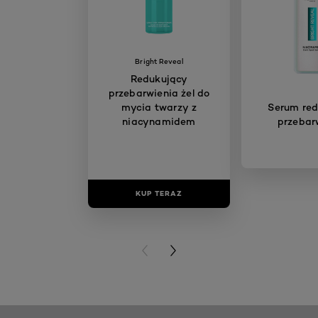
Bright Reveal
Redukujący
przebarwienia żel do
mycia twarzy z
Serum red
niacynamidem
przebar
KUP TERAZ
KUP T
PREVIOUS CARD
NEXT CARD