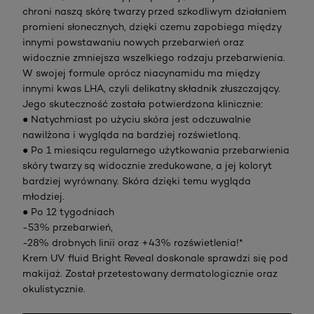
chroni naszą skórę twarzy przed szkodliwym działaniem
promieni słonecznych, dzięki czemu zapobiega między
innymi powstawaniu nowych przebarwień oraz
widocznie zmniejsza wszelkiego rodzaju przebarwienia.
W swojej formule oprócz niacynamidu ma między
innymi kwas LHA, czyli delikatny składnik złuszczający.
Jego skuteczność została potwierdzona klinicznie:
● Natychmiast po użyciu skóra jest odczuwalnie
nawilżona i wygląda na bardziej rozświetloną.
● Po 1 miesiącu regularnego użytkowania przebarwienia
skóry twarzy są widocznie zredukowane, a jej koloryt
bardziej wyrównany. Skóra dzięki temu wygląda
młodziej.
● Po 12 tygodniach
-53% przebarwień,
-28% drobnych linii oraz +43% rozświetlenia!*
Krem UV fluid Bright Reveal doskonale sprawdzi się pod
makijaż. Został przetestowany dermatologicznie oraz
okulistycznie.