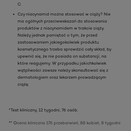
C.
Czy niacynamid można stosować w ciąży? Nie
ma ogólnych
przeciwwskazań
do stosowania
produktów z niacynamidem w trakcie ciąży.
Należy jednak pamiętać o tym, że przed
zastosowaniem jakiegokolwiek produktu
kosmetycznego trzeba sprawdzić cały skład, by
upewnić się, że nie posiada on substancji, na
które reagujemy. W przypadku jakichkolwiek
wątpliwości zawsze należy skonsultować się z
dermatologiem oraz lekarzem prowadzącym
ciążę.
*Test kliniczny, 12 tygodni, 76 osób.
** O
cena kliniczna 176 przebarwień, 88 kobiet, 8 tygodni