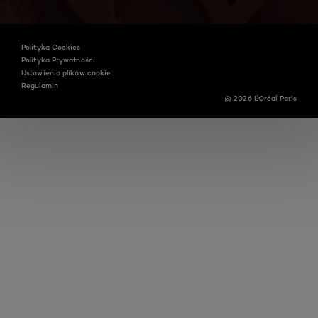
Facebook
YouTube
Instagram
Polityka Cookies
Polityka Prywatności
Ustawienia plików cookie
Regulamin
@ 2026 L'Oréal Paris