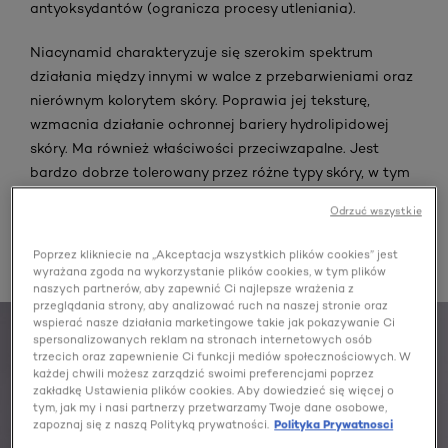
antyoksydantów (ogranicza procesy utleniania).
Niacynamid charakteryzuje się szerokim spektrum
działania między innymi w walce z przebarwieniami oraz
nierównym kolorytem skóry. Poprawia jej teksturę,
wzmacnia działanie ochronnej bariery hydrolipidowej
skóry. Ma również właściwości przeciwzapalne. Jest
bardzo dobrze tolerowany przez różne typy skóry, w tym
skórę wrażliwą.
Odrzuć wszystkie
Jak niacynamid działa na
Poprzez klikniecie na „Akceptacja wszystkich plików cookies” jest
skórę?
wyrażana zgoda na wykorzystanie plików cookies, w tym plików
naszych partnerów, aby zapewnić Ci najlepsze wrażenia z
przeglądania strony, aby analizować ruch na naszej stronie oraz
wspierać nasze działania marketingowe takie jak pokazywanie Ci
spersonalizowanych reklam na stronach internetowych osób
trzecich oraz zapewnienie Ci funkcji mediów społecznościowych. W
każdej chwili możesz zarządzić swoimi preferencjami poprzez
zakładkę Ustawienia plików cookies. Aby dowiedzieć się więcej o
tym, jak my i nasi partnerzy przetwarzamy Twoje dane osobowe,
zapoznaj się z naszą Polityką prywatności.
Polityka Prywatnosci