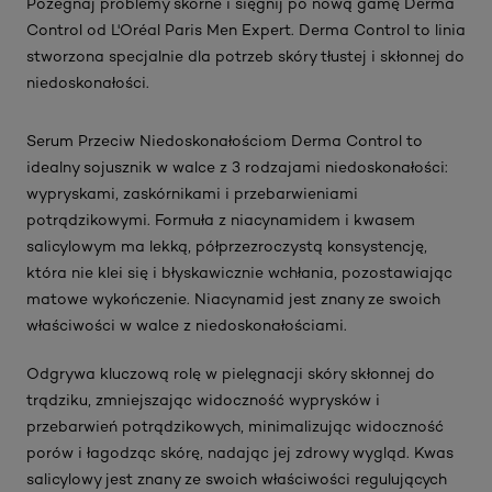
Pożegnaj problemy skórne i sięgnij po nową gamę Derma
Control od L'Oréal Paris Men Expert. Derma Control to linia
stworzona specjalnie dla potrzeb skóry tłustej i skłonnej do
niedoskonałości.
Serum Przeciw Niedoskonałościom Derma Control to
idealny sojusznik w walce z 3 rodzajami niedoskonałości:
wypryskami, zaskórnikami i przebarwieniami
potrądzikowymi. Formuła z niacynamidem i kwasem
salicylowym ma lekką, półprzezroczystą konsystencję,
która nie klei się i błyskawicznie wchłania, pozostawiając
matowe wykończenie. Niacynamid jest znany ze swoich
właściwości w walce z niedoskonałościami.
Odgrywa kluczową rolę w pielęgnacji skóry skłonnej do
trądziku, zmniejszając widoczność wyprysków i
przebarwień potrądzikowych, minimalizując widoczność
porów i łagodząc skórę, nadając jej zdrowy wygląd. Kwas
salicylowy jest znany ze swoich właściwości regulujących