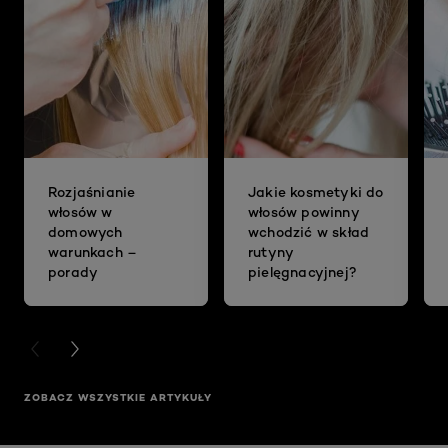
Rozjaśnianie
Jakie kosmetyki do
włosów w
włosów powinny
domowych
wchodzić w skład
warunkach –
rutyny
porady
pielęgnacyjnej?
PREVIOUS CARD
NEXT CARD
ZOBACZ WSZYSTKIE ARTYKUŁY