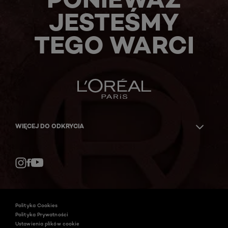
JESTEŚMY
TEGO WARCI
WIĘCEJ DO ODKRYCIA
Facebook
YouTube
Instagram
Polityka Cookies
Polityka Prywatności
Ustawienia plików cookie