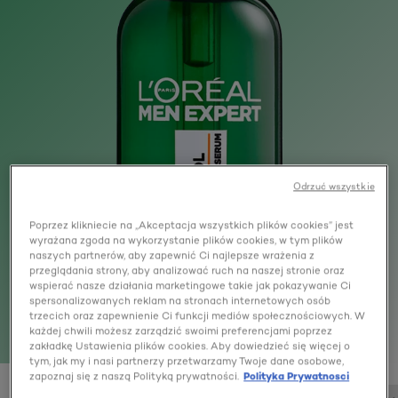
Odrzuć wszystkie
Poprzez klikniecie na „Akceptacja wszystkich plików cookies” jest
wyrażana zgoda na wykorzystanie plików cookies, w tym plików
naszych partnerów, aby zapewnić Ci najlepsze wrażenia z
przeglądania strony, aby analizować ruch na naszej stronie oraz
wspierać nasze działania marketingowe takie jak pokazywanie Ci
spersonalizowanych reklam na stronach internetowych osób
trzecich oraz zapewnienie Ci funkcji mediów społecznościowych. W
każdej chwili możesz zarządzić swoimi preferencjami poprzez
zakładkę Ustawienia plików cookies. Aby dowiedzieć się więcej o
tym, jak my i nasi partnerzy przetwarzamy Twoje dane osobowe,
zapoznaj się z naszą Polityką prywatności.
Polityka Prywatnosci