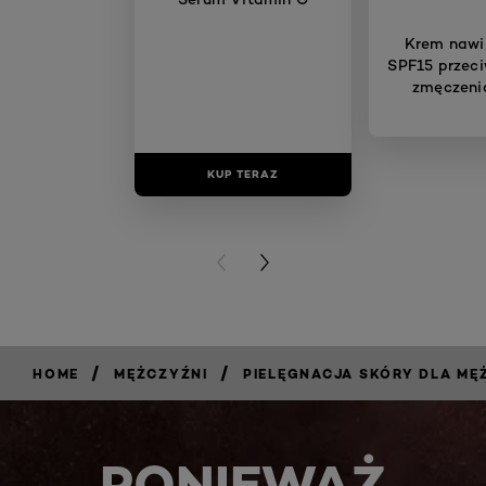
Krem nawil
SPF15 przec
zmęczenia
KUP TERAZ
KUP T
PREVIOUS CARD
NEXT CARD
/
/
HOME
MĘŻCZYŹNI
PIELĘGNACJA SKÓRY DLA MĘ
PONIEWAŻ