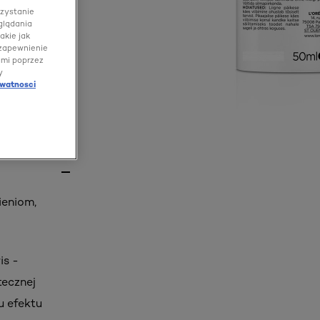
rzystanie
glądania
akie jak
 zapewnienie
ami poprzez
y
ywatnosci
ieniom,
is -
tecznej
u efektu