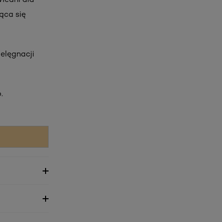
jąca się
ielęgnacji
.