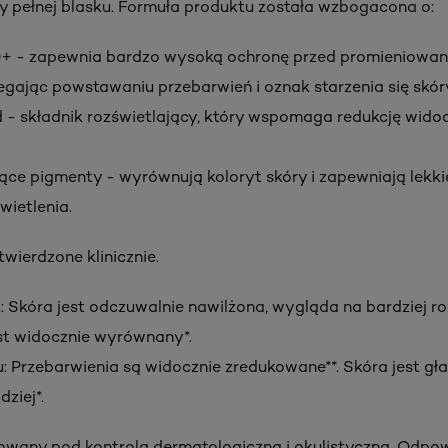
ery pełnej blasku. Formuła produktu została wzbogacona o:
50+ - zapewnia bardzo wysoką ochronę przed promieniowan
gając powstawaniu przebarwień i oznak starzenia się skór
 - składnik rozświetlający, który wspomaga redukcję wido
jące pigmenty - wyrównują koloryt skóry i zapewniają lekkie
wietlenia.
twierdzone klinicznie.
 Skóra jest odczuwalnie nawilżona, wygląda na bardziej ro
jest widocznie wyrównany*.
u: Przebarwienia są widocznie zredukowane**. Skóra jest gła
ziej*.
owany pod kontrolą dermatologiczną i okulistyczną. Odpow