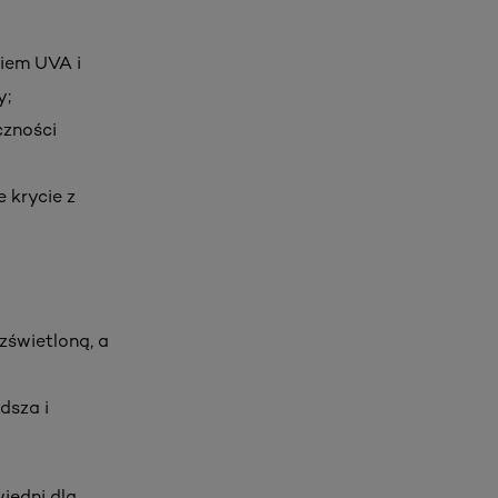
iem UVA i
y;
czności
 krycie z
zświetloną, a
dsza i
iedni dla