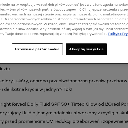
kniecie na „Akceptacja wszystkich plików cookies” jest wyrażana zgoda na wyko
ies, w tym plików naszych partnerów, aby zapewnić Ci najlepsze wrażenia z prze
 analizować ruch na naszej stronie oraz wspierać nasze działania marketingowe t
e Ci spersonalizowanych reklam na stronach internetowych osób trzecich oraz
 mediów społecznościowych. W każdej chwili możesz zarządzić swoimi preferencj
tawienia plików cookies. Aby dowiedzieć się więcej o tym, jak my i nasi partnerz
my Twoje dane osobowe, zapoznaj się z naszą Polityką prywatności.
Polityka Pr
Ustawienia plików cookie
Akceptuj wszystkie
duktu
oloryt skóry, ochrona przeciwsłoneczna przeciw przebarw
 i delikatne krycie w jednym? Tak!
right Reveal Daily Fluid SPF 50+ Tinted Glow od L'Oréal Par
oloryzujący fluid o jasnym odcieniu, stworzony z myślą o sku
ry przed promieniami UV, redukcji przebarwień i zapewnieni