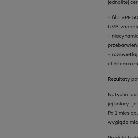
jednolitej c
- filtr SPF 
UVB, zapobie
- niacynamid
przebarwień;
- rozświetla
efektem rozś
Rezultaty po
Natychmiast:
jej koloryt 
Po 1 miesiąc
wygląda młod
Produkt test