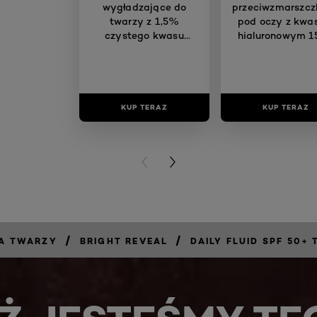
wygładzające do
przeciwzmarszc
twarzy z 1,5%
pod oczy z kw
czystego kwasu
hialuronowym 1
hialuronowego 30 ml
KUP TERAZ
KUP TERAZ
PREVIOUS CARD
NEXT CARD
/
/
JA TWARZY
BRIGHT REVEAL
DAILY FLUID SPF 50+