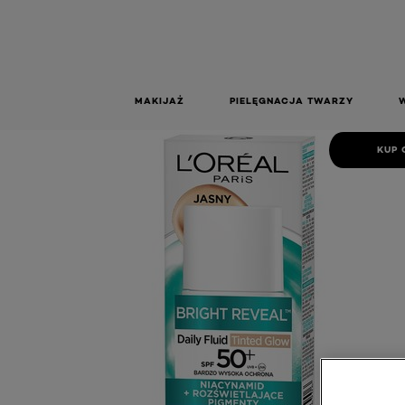
DAILY FL
TINTED GL
JA
Daily Fluid SPF 50+ Tinted Glow, odcień jasny
MAKIJAŻ
PIELĘGNACJA TWARZY
KUP 