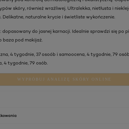
pów skóry, również wrażliwej. Ultralekka, nietłusta i niekle
 Delikatne, naturalne krycie i świetliste wykończenie.
: dopasowany do jasnej karnacji. Idealnie sprawdzi się po p
ko baza pod makijaż.
czna, 4 tygodnie, 37 osoób i samoocena, 4 tygodnie, 79 osób
 4 tygodnie, 79 osób.
WYPRÓBUJ ANALIZĘ SKÓRY ONLINE
ytkowania