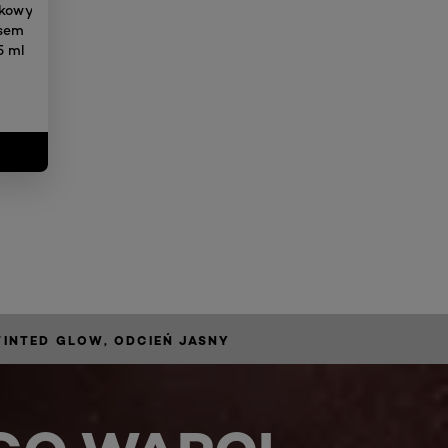
zkowy
asem
5 ml
 TINTED GLOW, ODCIEŃ JASNY