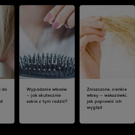
i do
Wypadanie włosów
Zniszczone, cienkie
– jak skutecznie
włosy – wskazówki,
ad
sobie z tym radzić?
jak poprawić ich
wygląd