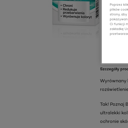
Poprzez kli
plików cook
strony, aby
pokazywani
Ci funkcji
zakładkę Us
przetwarza
Szczegóły pro
Wyrównany k
rozświetlenie
Tak! Poznaj B
ultralekki k
ochronie skó