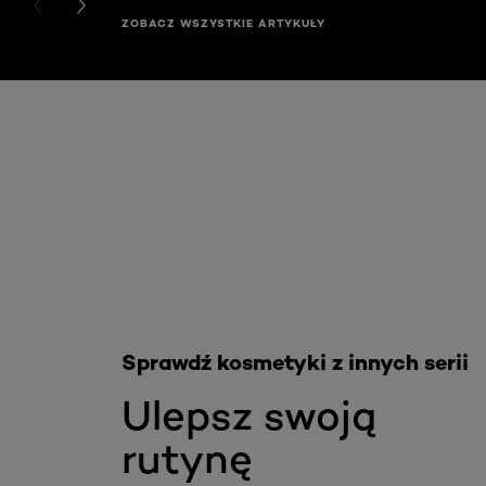
PREVIOUS CARD
NEXT CARD
ZOBACZ WSZYSTKIE ARTYKUŁY
Skip the slider: Akcja Filler
Sprawdź kosmetyki z innych serii
Ulepsz swoją
rutynę