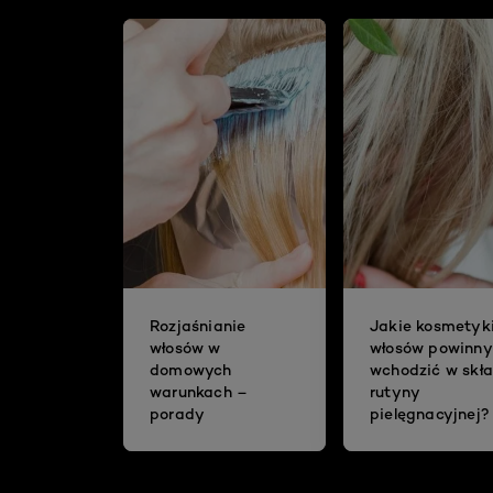
Rozjaśnianie
Jakie kosmetyk
włosów w
włosów powinny
domowych
wchodzić w skł
warunkach –
rutyny
porady
pielęgnacyjnej?