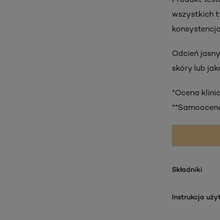
wszystkich ty
konsystencja.
Odcień jasny
skóry lub ja
*Ocena klini
**Samoocena,
Składniki
Instrukcja uż