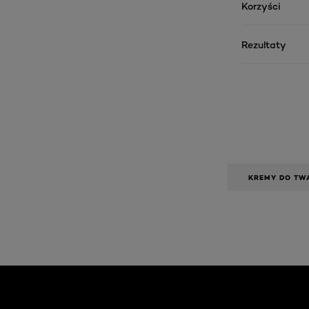
Korzyści
Rezultaty
KREMY DO TW
Skip the slider: Face Care Articles