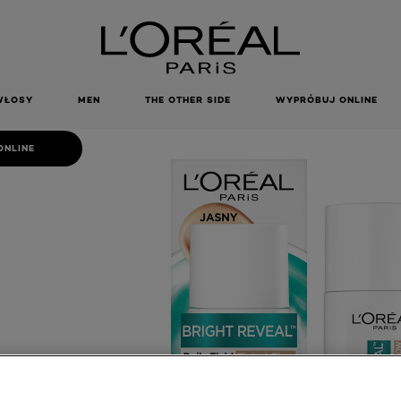
UID SPF 50+
OW, ODCIEŃ
SNY
WŁOSY
MEN
THE OTHER SIDE
WYPRÓBUJ ONLINE
ONLINE