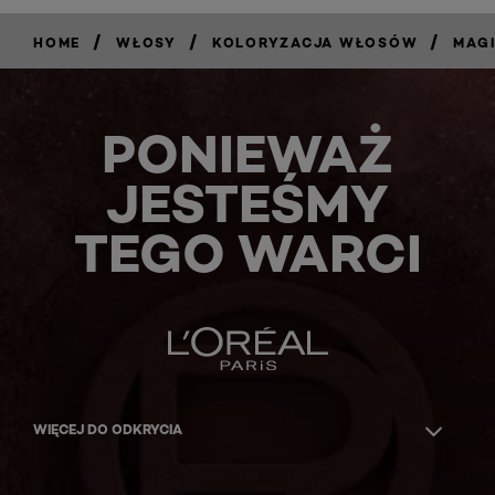
/
/
/
HOME
WŁOSY
KOLORYZACJA WŁOSÓW
MAG
PONIEWAŻ
JESTEŚMY
TEGO WARCI
WIĘCEJ DO ODKRYCIA