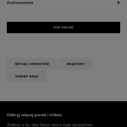
Zastosowanie
KUP ONLINE
RETUSZ ODROSTÓW
BRĄZOWY
CIEMNY BRĄZ
Skip the slider: Face Care Articles
Odkryj więcej porad i trików
Zadbaj o to, aby Twoja skóra była szczęśliwa