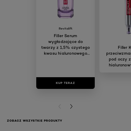
Revitalift
Filler Serum
wygładzające do
twarzy z 1,5% czystego
Filler
kwasu hialuronowego
przeciwzma
30 ml
pod oczy 
hialuronow
KUP TERAZ
KUP T
PREVIOUS CARD
NEXT CARD
ZOBACZ WSZYSTKIE PRODUKTY