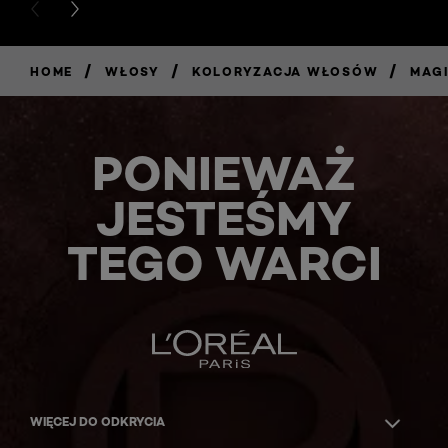
PREVIOUS CARD
NEXT CARD
/
/
/
HOME
WŁOSY
KOLORYZACJA WŁOSÓW
MAG
PONIEWAŻ
JESTEŚMY
TEGO WARCI
WIĘCEJ DO ODKRYCIA