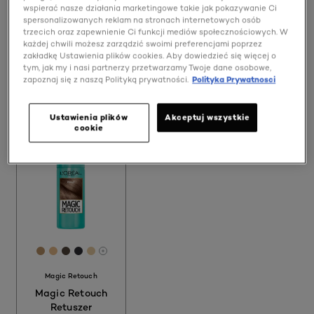
wspierać nasze działania marketingowe takie jak pokazywanie Ci
spersonalizowanych reklam na stronach internetowych osób
trzecich oraz zapewnienie Ci funkcji mediów społecznościowych. W
OKREŚL SWOJE POTRZEBY
każdej chwili możesz zarządzić swoimi preferencjami poprzez
zakładkę Ustawienia plików cookies. Aby dowiedzieć się więcej o
tym, jak my i nasi partnerzy przetwarzamy Twoje dane osobowe,
1 wynik(i/ów)
zapoznaj się z naszą Polityką prywatności.
Polityka Prywatnosci
Wypróbuj
Ustawienia plików
Akceptuj wszystkie
cookie
[Color]: #B89267
[Color]: #E6B988
[Color]: #51443B
[Color]: #2C2D32
[Color]: #E5CA9F
More shades are available
Magic Retouch
Magic Retouch
Retuszer