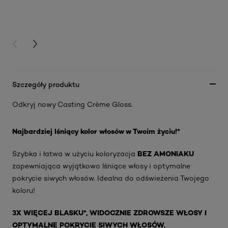
PREVIOUS CARD
NEXT CARD
Szczegóły produktu
Odkryj nowy Casting Crème Gloss.
Najbardziej lśniący kolor włosów w Twoim życiu!*
BEZ AMONIAKU
Szybka i łatwa w użyciu koloryzacja
zapewniająca wyjątkowo lśniące włosy i optymalne
pokrycie siwych włosów. Idealna do odświeżenia Twojego
koloru!
3X WIĘCEJ BLASKU*, WIDOCZNIE ZDROWSZE WŁOSY I
OPTYMALNE POKRYCIE SIWYCH WŁOSÓW.