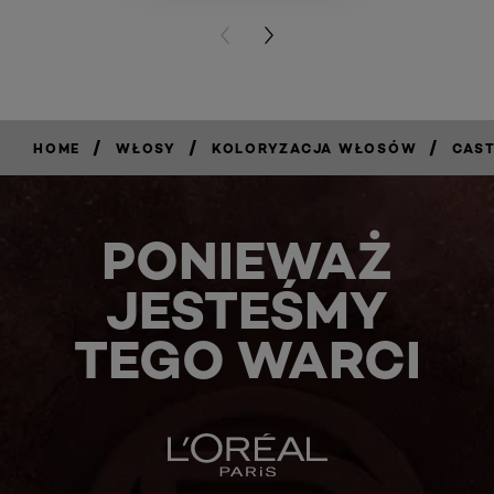
PREVIOUS CARD
NEXT CARD
/
/
/
HOME
WŁOSY
KOLORYZACJA WŁOSÓW
CAST
PONIEWAŻ
JESTEŚMY
TEGO WARCI