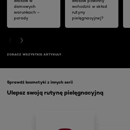
włosów w
włosów powinny
domowych
wchodzić w skład
warunkach –
rutyny
porady
pielęgnacyjnej?
PREVIOUS CARD
NEXT CARD
ZOBACZ WSZYSTKIE ARTYKUŁY
Skip the slider: ccg-casting-creme-gloss
Sprawdź kosmetyki z innych serii
Ulepsz swoją rutynę pielęgnacyjną