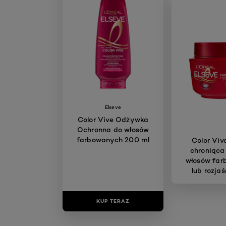
Elseve
Color Vive Odżywka
Ochronna do włosów
farbowanych 200 ml
Color Viv
chroniąca 
włosów fa
lub rozja
KUP TERAZ
KUP T