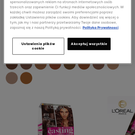
spersonalizowanych reklam na stronach internetowych osób
trzecich oraz zapewnienie Ci funkcji mediów społecznościowych. W
każdej chwili możesz zarządzić swoimi preferencjami poprzez
zakładkę Ustawienia plików cookies. Aby dowiedzieć się więcej o
tym, jak my i nasi partnerzy przetwarzamy Twoje dane osobowe,
zapoznaj się z naszą Polityką prywatności.
Polityka Prywatnosci
Ustawienia plików
Akceptuj wszystkie
cookie