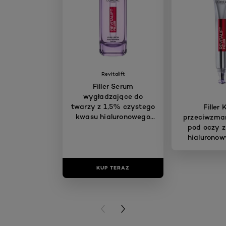
Revitalift
Filler Serum
wygładzające do
twarzy z 1,5% czystego
Filler
kwasu hialuronowego
przeciwzma
30 ml
pod oczy 
hialuronow
KUP TERAZ
KUP T
PREVIOUS CARD
NEXT CARD