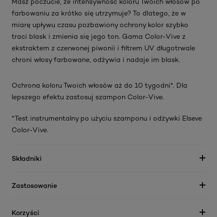
Masz poczucie, że intensywność koloru Twoich włosów po
farbowaniu za krótko się utrzymuje? To dlatego, że w
miarę upływu czasu pozbawiony ochrony kolor szybko
traci blask i zmienia się jego ton. Gama Color-Vive z
ekstraktem z czerwonej piwonii i filtrem UV długotrwale
chroni włosy farbowane, odżywia i nadaje im blask.
Ochrona koloru Twoich włosów aż do 10 tygodni*. Dla
lepszego efektu zastosuj szampon Color-Vive.
*Test instrumentalny po użyciu szamponu i odżywki Elseve
Color-Vive.
Składniki
Zastosowanie
Korzyści