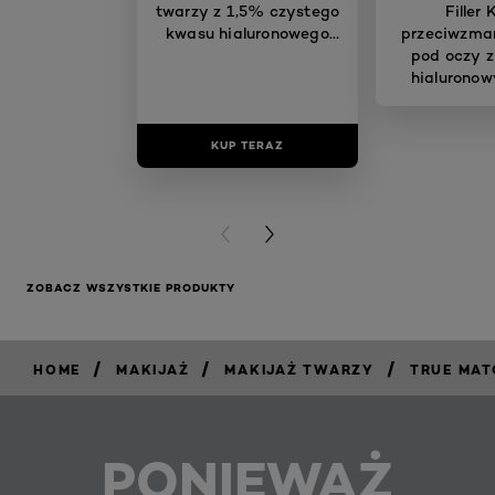
twarzy z 1,5% czystego
Filler
kwasu hialuronowego
przeciwzma
30 ml
pod oczy 
hialuronow
KUP TERAZ
KUP T
PREVIOUS CARD
NEXT CARD
ZOBACZ WSZYSTKIE PRODUKTY
/
/
/
HOME
MAKIJAŻ
MAKIJAŻ TWARZY
TRUE MAT
PONIEWAŻ