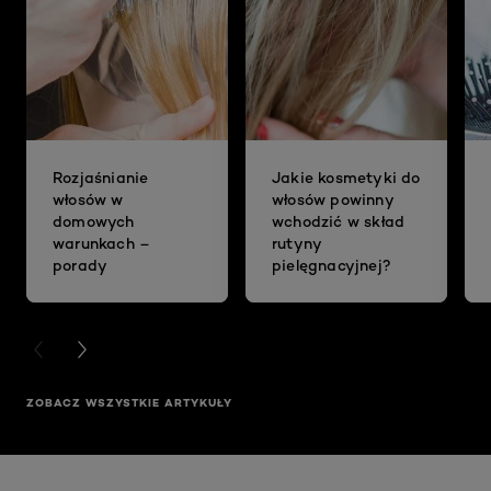
Rozjaśnianie
Jakie kosmetyki do
włosów w
włosów powinny
domowych
wchodzić w skład
warunkach –
rutyny
porady
pielęgnacyjnej?
PREVIOUS CARD
NEXT CARD
ZOBACZ WSZYSTKIE ARTYKUŁY
Skip the slider: Akcja Filler