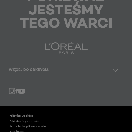
JESTEŚMY
TEGO WARCI
WIĘCEJ DO ODKRYCIA
Facebook
YouTube
Instagram
Polityka Cookies
Polityka Prywatności
Ustawienia plików cookie
Regulamin