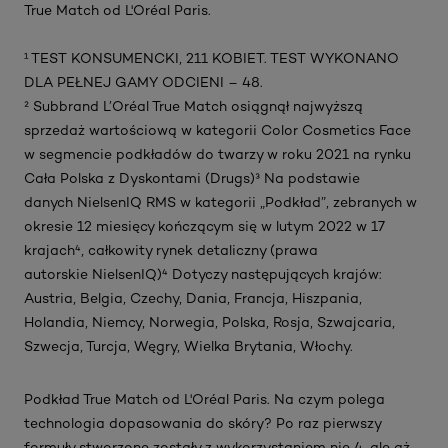
True Match od L'Oréal Paris.​
¹ TEST KONSUMENCKI, 211 KOBIET. TEST WYKONANO
DLA PEŁNEJ GAMY ODCIENI – 48. ​
² Subbrand L’Oréal True Match osiągnął najwyższą
sprzedaż wartościową w kategorii Color Cosmetics Face
w segmencie podkładów do twarzy w roku 2021 na rynku
Cała Polska z Dyskontami (Drugs)​​ ³ Na podstawie
danych NielsenIQ RMS w kategorii „Podkład”, zebranych w
okresie 12 miesięcy kończącym się w lutym 2022 w 17
krajach⁴, całkowity rynek detaliczny (prawa
autorskie NielsenIQ)​​ ⁴ Dotyczy następujących krajów:
Austria, Belgia, Czechy, Dania, Francja, Hiszpania,
Holandia, Niemcy, Norwegia, Polska, Rosja, Szwajcaria,
Szwecja, Turcja, Węgry, Wielka Brytania, Włochy.​
Podkład True Match od L'Oréal Paris. Na czym polega
technologia dopasowania do skóry? Po raz pierwszy
formuły stworzone zostały z wykorzystaniem nie 4, ale aż