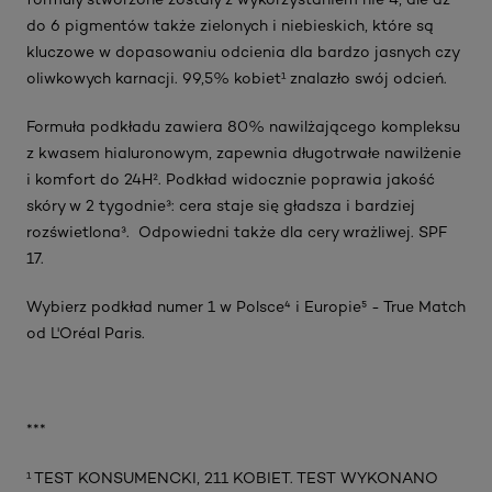
do 6 pigmentów także zielonych i niebieskich, które są
kluczowe w dopasowaniu odcienia dla bardzo jasnych czy
oliwkowych karnacji. 99,5% kobiet¹ znalazło swój odcień.
Formuła podkładu zawiera 80% nawilżającego kompleksu
z kwasem hialuronowym, zapewnia długotrwałe nawilżenie
i komfort do 24H². Podkład widocznie poprawia jakość
skóry w 2 tygodnie³: cera staje się gładsza i bardziej
rozświetlona³. Odpowiedni także dla cery wrażliwej. SPF
17.
Wybierz podkład numer 1 w Polsce⁴ i Europie⁵ - True Match
od L'Oréal Paris.
***
¹ TEST KONSUMENCKI, 211 KOBIET. TEST WYKONANO