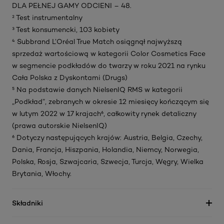
DLA PEŁNEJ GAMY ODCIENI – 48.
² Test instrumentalny
³ Test konsumencki, 103 kobiety
⁴ Subbrand L’Oréal True Match osiągnął najwyższą
sprzedaż wartościową w kategorii Color Cosmetics Face
w segmencie podkładów do twarzy w roku 2021 na rynku
Cała Polska z Dyskontami (Drugs)
⁵ Na podstawie danych NielsenIQ RMS w kategorii
„Podkład”, zebranych w okresie 12 miesięcy kończącym się
w lutym 2022 w 17 krajach⁶, całkowity rynek detaliczny
(prawa autorskie NielsenIQ)
⁶ Dotyczy następujących krajów: Austria, Belgia, Czechy,
Dania, Francja, Hiszpania, Holandia, Niemcy, Norwegia,
Polska, Rosja, Szwajcaria, Szwecja, Turcja, Węgry, Wielka
Brytania, Włochy.
Składniki