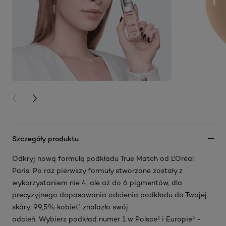
PREVIOUS CARD
NEXT CARD
Szczegóły produktu
Odkryj nową formułę podkładu True Match od L'Oréal
Paris. Po raz pierwszy formuły stworzone zostały z
wykorzystaniem nie 4, ale aż do 6 pigmentów, dla
precyzyjnego dopasowania odcienia podkładu do Twojej
skóry. 99,5% kobiet¹ znalazło swój
odcień. Wybierz podkład numer 1 w Polsce² i Europie³ -