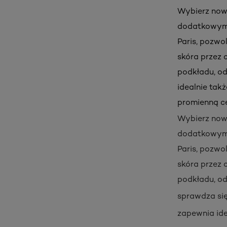
Wybierz nowy
dodatkowym e
Paris, pozwo
skóra przez c
podkładu, odp
idealnie tak
promienną ce
Wybierz nowy
dodatkowym e
Paris, pozwo
skóra przez c
podkładu, od
sprawdza się
zapewnia ide