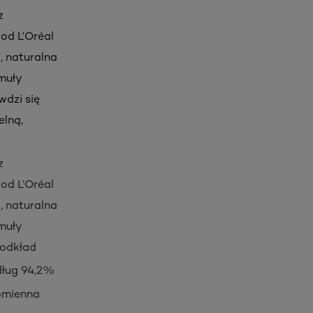
z
od L’Oréal
, naturalna
rmuły
wdzi się
elną,
z
od L’Oréal
, naturalna
rmuły
podkład
dług 94,2%
romienna