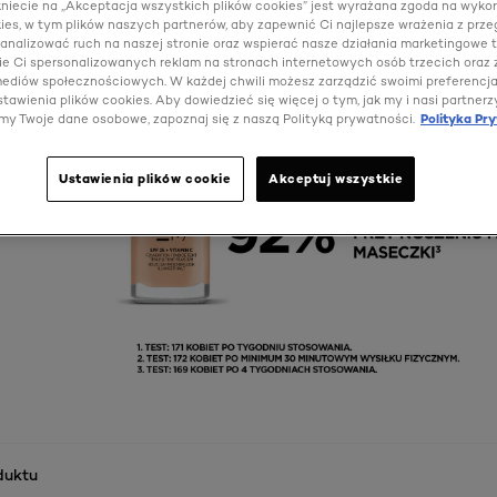
kniecie na „Akceptacja wszystkich plików cookies” jest wyrażana zgoda na wyko
ies, w tym plików naszych partnerów, aby zapewnić Ci najlepsze wrażenia z prze
 analizować ruch na naszej stronie oraz wspierać nasze działania marketingowe t
e Ci spersonalizowanych reklam na stronach internetowych osób trzecich oraz
 mediów społecznościowych. W każdej chwili możesz zarządzić swoimi preferencj
tawienia plików cookies. Aby dowiedzieć się więcej o tym, jak my i nasi partnerz
my Twoje dane osobowe, zapoznaj się z naszą Polityką prywatności.
Polityka Pr
Ustawienia plików cookie
Akceptuj wszystkie
duktu