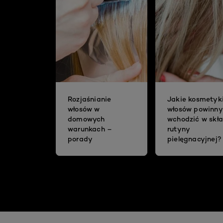
Rozjaśnianie
Jakie kosmetyk
włosów w
włosów powinny
domowych
wchodzić w skł
warunkach –
rutyny
porady
pielęgnacyjnej?