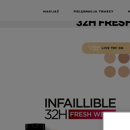
DŁUGO
PODKŁAD I
MAKIJAŻ
PIELĘGNACJA TWARZY
32H FRES
LIVE TRY ON