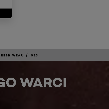
/
FRESH WEAR
015
GO WARCI