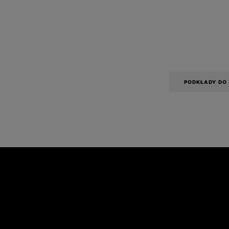
PODKŁADY DO
Skip the slider: Face Care Articles