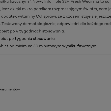
siłku fizycznym
. Nowy Infaillible 32H Fresh Wear ma to 
 lecz dzięki mikro perełkom rozpraszającym światło, cera je
 dodatek witaminy CG sprawi, że z czasem staje się jeszcze
. Testowany dermatologicznie, odpowiedni dla każdego rodz
 kobiet po 4 tygodniach stosowania.
kobiet po tygodniu stosowania.
kobiet po minimum 30 minutowym wysiłku fizycznym.
konsumentów