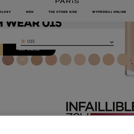
TRWAŁY
NFAILLIBLE
WŁOSY
MEN
THE OTHER SIDE
WYPRÓBUJ ONLINE
H WEAR 015
Color
015
KUP ONLINE