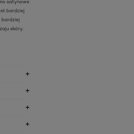
samo satynowe
st bardziej
 bardziej
aju skóry.