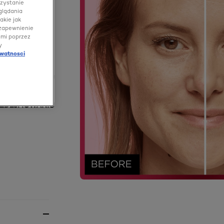
rzystanie
glądania
akie jak
 zapewnienie
ami poprzez
y
ywatnosci