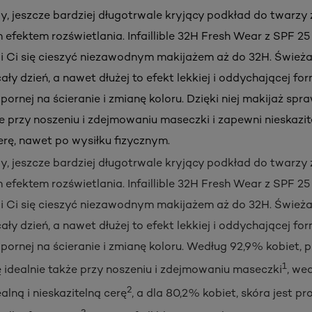
, jeszcze bardziej długotrwale kryjący podkład do twarzy 
fektem rozświetlania. Infaillible 32H Fresh Wear z SPF 25 
li Ci się cieszyć niezawodnym makijażem aż do 32H. Świeża
ały dzień, a nawet dłużej to efekt lekkiej i oddychającej fo
ornej na ścieranie i zmianę koloru. Dzięki niej makijaż spra
że przy noszeniu i zdejmowaniu maseczki i zapewni nieskazit
rę, nawet po wysiłku fizycznym.
, jeszcze bardziej długotrwale kryjący podkład do twarzy 
fektem rozświetlania. Infaillible 32H Fresh Wear z SPF 25 
li Ci się cieszyć niezawodnym makijażem aż do 32H. Świeża
ały dzień, a nawet dłużej to efekt lekkiej i oddychającej fo
pornej na ścieranie i zmianę koloru. Według 92,9% kobiet, 
1
 idealnie także przy noszeniu i zdejmowaniu maseczki
, we
2
alną i nieskazitelną cerę
, a dla 80,2% kobiet, skóra jest p
3