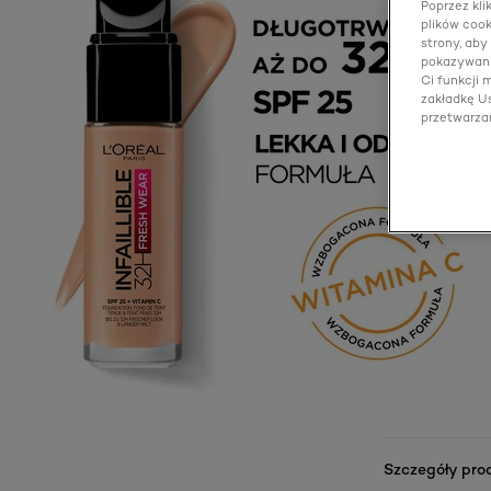
Poprzez kli
plików cook
strony, aby
pokazywani
Ci funkcji
zakładkę Us
przetwarza
Szczegóły pro