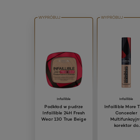
WYPRÓBUJ
WYPRÓBUJ
Infaillible
Infaillible
Podkład w pudrze
Infaillible More 
Infaillible 24H Fresh
Concealer
Wear 130 True Beige
Multifunkcyjn
korektor do
konturowania tw
322/15