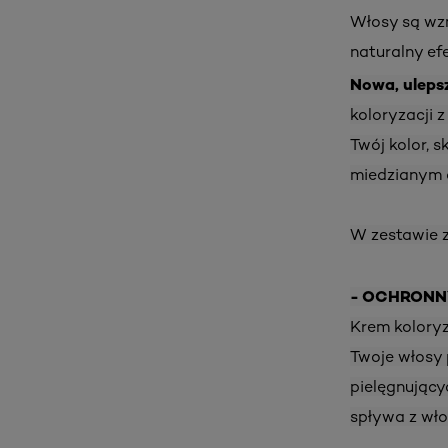
Włosy są wz
naturalny ef
Nowa, uleps
koloryzacji 
Twój kolor, 
miedzianym o
W zestawie z
- OCHRONN
Krem koloryz
Twoje włosy 
pielęgnujący
spływa z włos