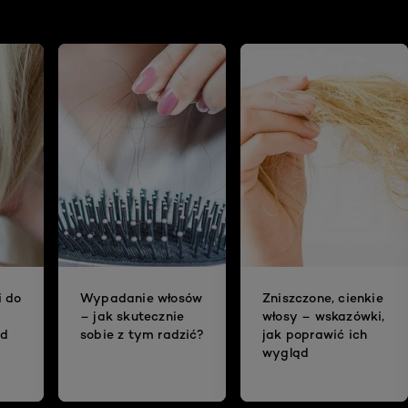
i do
Wypadanie włosów
Zniszczone, cienkie
– jak skutecznie
włosy – wskazówki,
ad
sobie z tym radzić?
jak poprawić ich
wygląd