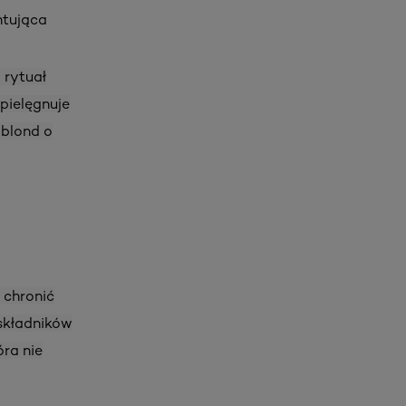
ntująca
 rytuał
pielęgnuje
 blond o
 chronić
składników
ra nie