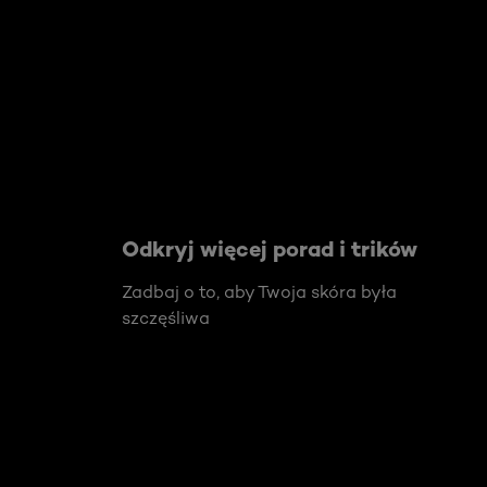
Skip the slider: Face Care Articles
Odkryj więcej porad i trików
Zadbaj o to, aby Twoja skóra była
szczęśliwa