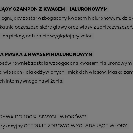
UJĄCY SZAMPON Z KWASEM HIALURONOWYM
lęgnujący został wzbogacony kwasem hialuronowym, dzię
likatnie oczyszcza skórę głowy oraz włosy z zanieczyszczeń,
 ich piękny, naturalnie wyglądający kolor.
ZA MASKA Z KWASEM HIALURONOWYM
osów również została wzbogacona kwasem hialuronowym
e włosach- dla odżywionych i miękkich włosów. Maska zam
ich intensywnego nawilżenia.
OKRYWA DO 100% SIWYCH WŁOSÓW**
oloryzacyjny OFERUJE ZDROWO WYGLĄDAJĄCE WŁOSY.