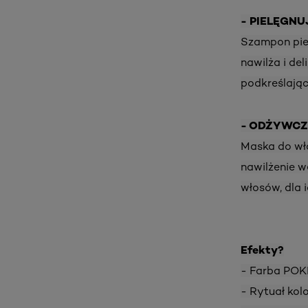
- PIELĘGN
Szampon pie
nawilża i de
podkreślając
- ODŻYWC
Maska do wł
nawilżenie w
włosów, dla 
Efekty?
- Farba P
- Rytuał k