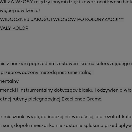
WILŻA WŁOSY między innymi dzięki zawartości kwasu hia
więcej nawilżenia!
 WIDOCZNEJ JAKOŚCI WŁOSÓW PO KOLORYZACJI***
WAŁY KOLOR
iu z naszym poprzednim zestawem kremu koloryzującego i 
i przeprowadzony metodą instrumentalną.
umentalny
umencki i instrumentalny dotyczący blasku i odżywienia wł
etnej rutyny pielęgnacyjnej Excellence Creme.
 mieszanki wygląda inaczej niż wcześniej, ale rezultat kolo
n sam, dopóki mieszanka nie zostanie spłukana przed upły