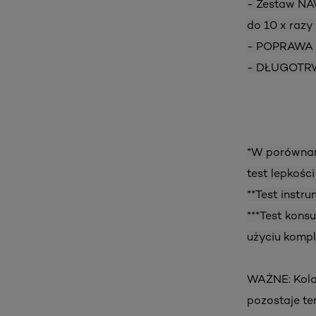
- Zestaw NA
do 10 x razy 
- POPRAWA
- DŁUGOTR
*W porównan
test lepkośc
**Test instr
***Test kons
użyciu kompl
WAŻNE: Kolor
pozostaje te