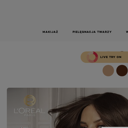
TR
KOLORYZ
BLOND M
ZŁO
Excellence Creme Trwała Koloryzacja 7.43 Blond Miedziano-
MAKIJAŻ
PIELĘGNACJA TWARZY
LIVE TRY ON