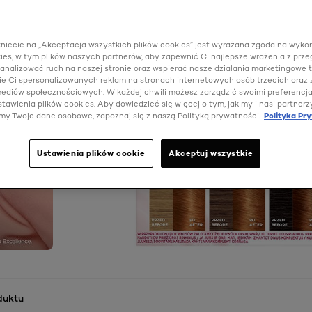
kniecie na „Akceptacja wszystkich plików cookies” jest wyrażana zgoda na wyko
ies, w tym plików naszych partnerów, aby zapewnić Ci najlepsze wrażenia z prze
 analizować ruch na naszej stronie oraz wspierać nasze działania marketingowe t
e Ci spersonalizowanych reklam na stronach internetowych osób trzecich oraz
 mediów społecznościowych. W każdej chwili możesz zarządzić swoimi preferencj
tawienia plików cookies. Aby dowiedzieć się więcej o tym, jak my i nasi partnerz
my Twoje dane osobowe, zapoznaj się z naszą Polityką prywatności.
Polityka Pr
Ustawienia plików cookie
Akceptuj wszystkie
duktu