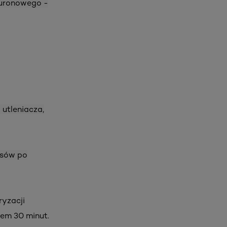
luronowego -
utleniacza,
osów po
ryzacji
wem 30 minut.