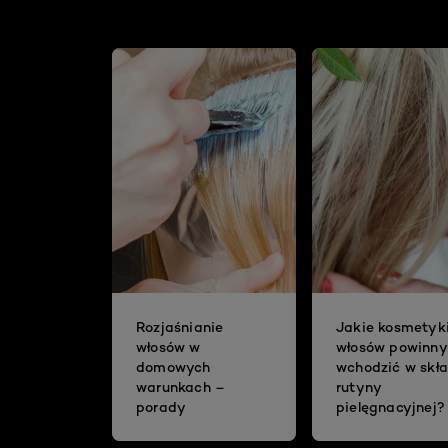
Rozjaśnianie
Jakie kosmetyk
włosów w
włosów powinny
domowych
wchodzić w skł
warunkach –
rutyny
porady
pielęgnacyjnej?