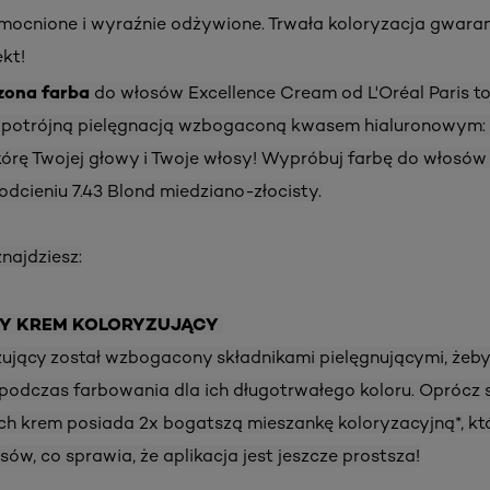
mocnione i wyraźnie odżywione. Trwała koloryzacja gwara
ekt!
zona farba
do włosów Excellence Cream od L'Oréal Paris to
z potrójną pielęgnacją wzbogaconą kwasem hialuronowym: 
skórę Twojej głowy i Twoje włosy! Wypróbuj farbę do włosów
dcieniu 7.43 Blond miedziano-złocisty.
najdziesz:
Y KREM KOLORYZUJĄCY
ujący został wzbogacony składnikami pielęgnującymi, żeby
podczas farbowania dla ich długotrwałego koloru. Oprócz 
ch krem posiada 2x bogatszą mieszankę koloryzacyjną*, któ
ów, co sprawia, że aplikacja jest jeszcze prostsza!