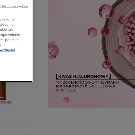
Odrzuć wszystkie
rzystanie
glądania
akie jak
 zapewnienie
ami poprzez
y
ywatnosci