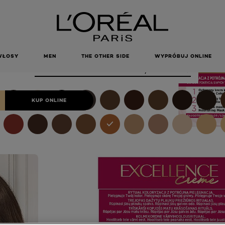
WAŁA
ACJA 7.43
IEDZIANO-
CISTY
Złocisty
WŁOSY
MEN
THE OTHER SIDE
WYPRÓBUJ ONLINE
Color
7.43 Blond Miedziano-Złocisty
KUP ONLINE