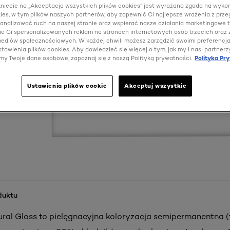
kniecie na „Akceptacja wszystkich plików cookies” jest wyrażana zgoda na wyko
ies, w tym plików naszych partnerów, aby zapewnić Ci najlepsze wrażenia z prze
 analizować ruch na naszej stronie oraz wspierać nasze działania marketingowe t
e Ci spersonalizowanych reklam na stronach internetowych osób trzecich oraz
 mediów społecznościowych. W każdej chwili możesz zarządzić swoimi preferencj
tawienia plików cookies. Aby dowiedzieć się więcej o tym, jak my i nasi partnerz
my Twoje dane osobowe, zapoznaj się z naszą Polityką prywatności.
Polityka Pr
Ustawienia plików cookie
Akceptuj wszystkie
duktu
ral Gloss to pielęgnacyjna koloryzacja semipermanentna (