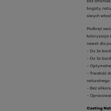
bez amoniak
bogaty, natu
siwych włosó
Podkręć swój
koloryzacja 
nawet dla po
- Do 3x bardz
- Do 3x bardz
- Optymalne 
- Trwałość d
naturalnego 
- Bez siliko
- Opracowany
Casting Natu