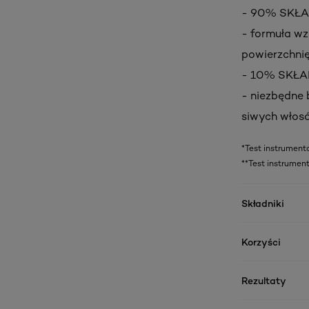
- 90% SKŁ
- formuła w
powierzchnię
- 10% SKŁ
- niezbędne 
siwych włosó
*Test instrument
**Test instrument
Składniki
Korzyści
Rezultaty