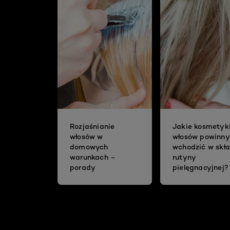
Rozjaśnianie
Jakie kosmetyk
włosów w
włosów powinny
domowych
wchodzić w skł
warunkach –
rutyny
porady
pielęgnacyjnej?