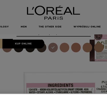
S 523
WY JASNY
RĄZ
WŁOSY
MEN
THE OTHER SIDE
WYPRÓBUJ ONLINE
Color
Orzechowy Jasny Brąz
KUP ONLINE