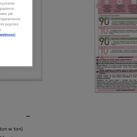
rzystanie
glądania
akie jak
 zapewnienie
ami poprzez
y
ywatnosci
ton w ton)