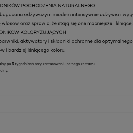
ADNIKÓW POCHODZENIA NATURALNEGO
zbogacona odżywczym miodem intensywnie odżywia i wyg
 włosów oraz sprawia, że stają się one mocniejsze i lśniące;
ADNIKÓW KOLORYZUJĄCYCH
barwniki, aktywatory i składniki ochronne dla optymalnego
w i bardziej lśniącego koloru.
alny po 5 tygodniach przy zastosowaniu pełnego zestawu.
alny.