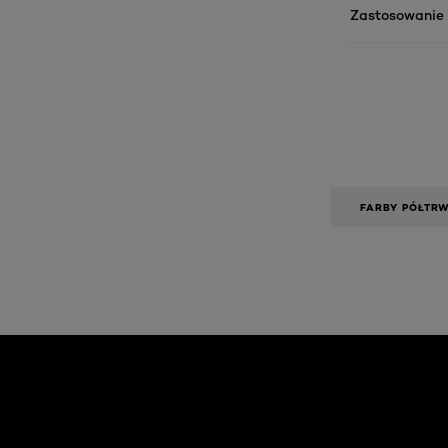
Zastosowanie
FARBY PÓŁTRW
Skip the slider: Face Care Articles