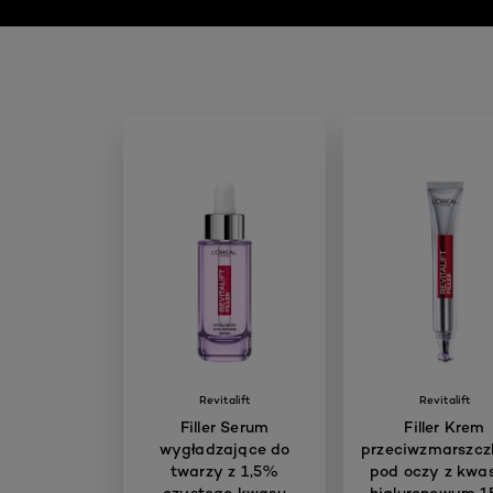
Revitalift
Revitalift
Filler Serum
Filler Krem
wygładzające do
przeciwzmarszc
twarzy z 1,5%
pod oczy z kw
czystego kwasu
hialuronowym 1