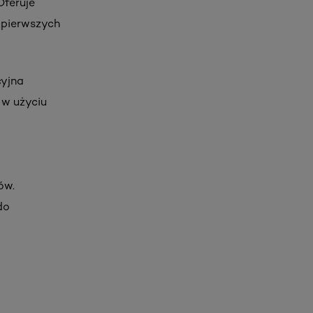
Oferuje
e pierwszych
cyjna
 w użyciu
ów.
do