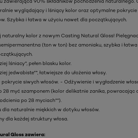
u zawierająca 90% składników pochodzenia naturalnego. 
ralnie wyglądający i lśniący kolor oraz optymalne pokryci
w. Szybka i łatwa w użyciu nawet dla początkujących.
 naturalny kolor z nowym Casting Natural Gloss! Pielęgna
semipermanentna (ton w ton) bez amoniaku, szybka i łatwa
czątkujących.
iej lśniacy*, pełen blasku kolor.
iej jedwabiste**, łatwiejsze do ułożenia włosy.
pokrycie siwych włosów. - Odżywienie i wygładzenie włos
o 28 myć szamponem (kolor delikatnie zanika, powracając 
odcienia po 28 myciach**).
nu dla naturalnie miękkich w dotyku włosów.
 dla każdej struktury włosa.
ral Gloss zawiera: