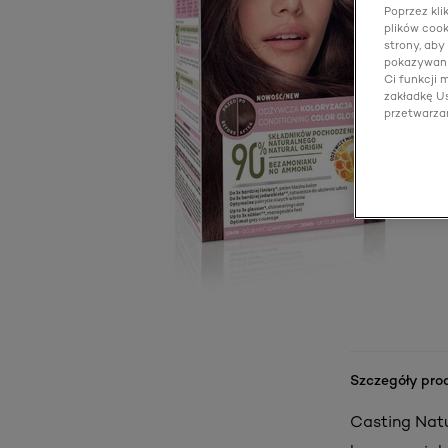
Poprzez kli
plików cook
strony, aby
pokazywani
Ci funkcji
zakładkę Us
przetwarza
Szczegóły pro
Casting Natu