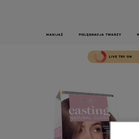
GLOS
ORZECHO
B
Casting Natural Gloss 523 Orzechowy Jasny Brąz
MAKIJAŻ
PIELĘGNACJA TWARZY
LIVE TRY ON