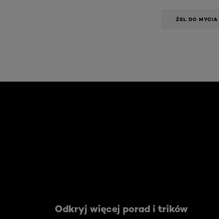
ŻEL DO MYCI
Skip the slider: Face Care Articles
Odkryj więcej porad i trików