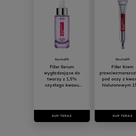
Revitalift
Revitalift
Filler Serum
Filler Krem
wygładzające do
przeciwzmarszc
twarzy z 1,5%
pod oczy z kw
czystego kwasu
hialuronowym 1
hialuronowego 30 ml
KUP TERAZ
KUP TERAZ