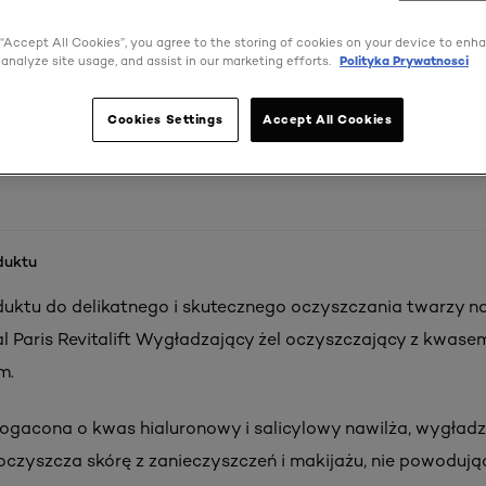
 “Accept All Cookies”, you agree to the storing of cookies on your device to enh
 analyze site usage, and assist in our marketing efforts.
Polityka Prywatnosci
Cookies Settings
Accept All Cookies
duktu
uktu do delikatnego i skutecznego oczyszczania twarzy na
al Paris Revitalift Wygładzający żel oczyszczający z kwase
m.
gacona o kwas hialuronowy i salicylowy nawilża, wygładz
oczyszcza skórę z zanieczyszczeń i makijażu, nie powodują