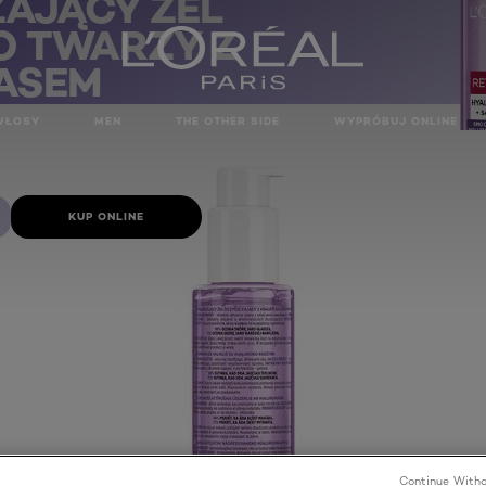
AJĄCY ŻEL
O TWARZY Z
ASEM
RONOWYM
nowym
WŁOSY
MEN
THE OTHER SIDE
WYPRÓBUJ ONLINE
KUP ONLINE
Continue Witho