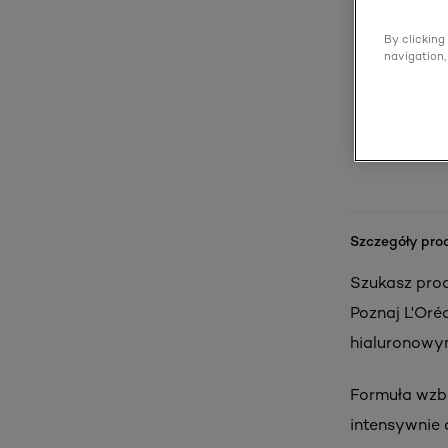
By clicking
navigation,
Szczegóły pro
Szukasz prod
Poznaj L'Oré
hialuronowy
Formuła wzbo
intensywnie 