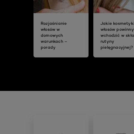
Rozjaśnianie
Jakie kosmetyk
włosów w
włosów powinny
domowych
wchodzić w skł
warunkach –
rutyny
porady
pielęgnacyjnej?