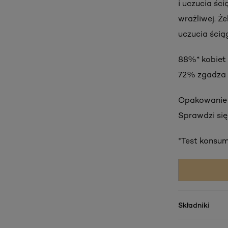
i uczucia śc
wrażliwej. Ż
uczucia ścią
88%* kobiet z
72% zgadza s
Opakowanie w
Sprawdzi się
*Test konsum
Składniki