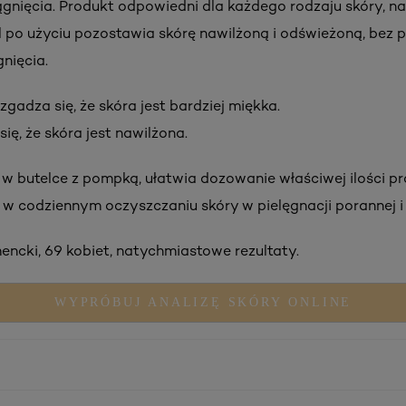
iągnięcia. Produkt odpowiedni dla każdego rodzaju skóry, n
el po użyciu pozostawia skórę nawilżoną i odświeżoną, bez p
gnięcia.
gadza się, że skóra jest bardziej miękka.
ię, że skóra jest nawilżona.
 butelce z pompką, ułatwia dozowanie właściwej ilości pr
 w codziennym oczyszczaniu skóry w pielęgnacji porannej i 
encki, 69 kobiet, natychmiastowe rezultaty.
WYPRÓBUJ ANALIZĘ SKÓRY ONLINE