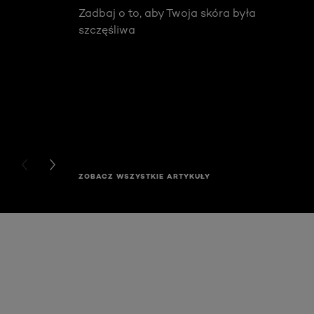
Zadbaj o to, aby Twoja skóra była
szczęśliwa
PREVIOUS CARD
NEXT CARD
ZOBACZ WSZYSTKIE ARTYKUŁY
Skip the slider: Akcja Filler