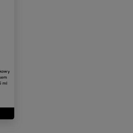
zkowy
asem
5 ml