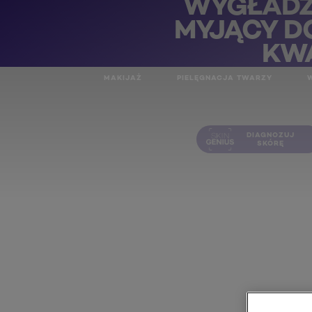
WYGŁADZ
MYJĄCY D
KW
HIALU
Filler Wygładzający żel myjący do twarzy z kwasem hialuro
MAKIJAŻ
PIELĘGNACJA TWARZY
DIAGNOZUJ
SKÓRĘ