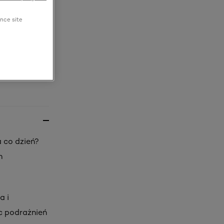
ance site
 co dzień?
m
a i
c podrażnień