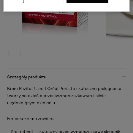
PREVIOUS CARD
NEXT CARD
Szczegóły produktu
Krem Revitalift od L'Oréal Paris to skuteczna pielęgnacja
twarzy na dzień o przeciwzmarszczkowym i silnie
ujędrniającym działaniu.
Formuła kremu zawiera:
- Pro-retinol - skuteczny przeciwzmarszczkowy składnik