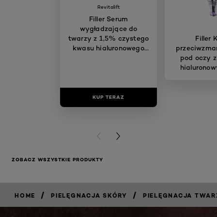
Revitalift
Filler Serum
wygładzające do
twarzy z 1,5% czystego
Filler
kwasu hialuronowego
przeciwzma
30 ml
pod oczy 
hialuronow
KUP TERAZ
KUP T
PREVIOUS CARD
NEXT CARD
ZOBACZ WSZYSTKIE PRODUKTY
/
/
HOME
PIELĘGNACJA SKÓRY
PIELĘGNACJA TWAR