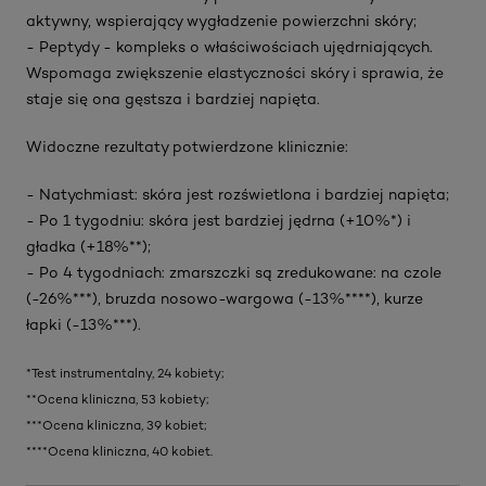
aktywny, wspierający wygładzenie powierzchni skóry;
- Peptydy - kompleks o właściwościach ujędrniających.
Wspomaga zwiększenie elastyczności skóry i sprawia, że
staje się ona gęstsza i bardziej napięta.
Widoczne rezultaty potwierdzone klinicznie:
- Natychmiast: skóra jest rozświetlona i bardziej napięta;
- Po 1 tygodniu: skóra jest bardziej jędrna (+10%*) i
gładka (+18%**);
- Po 4 tygodniach: zmarszczki są zredukowane: na czole
(-26%***), bruzda nosowo-wargowa (-13%****), kurze
łapki (-13%***).
*Test instrumentalny, 24 kobiety;
**Ocena kliniczna, 53 kobiety;
***Ocena kliniczna, 39 kobiet;
****Ocena kliniczna, 40 kobiet.