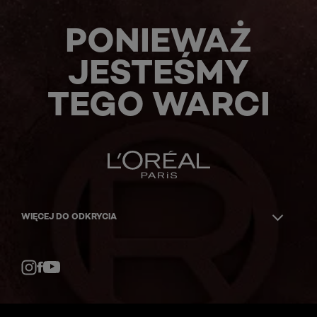
PONIEWAŻ
JESTEŚMY
TEGO WARCI
WIĘCEJ DO ODKRYCIA
Facebook
YouTube
Instagram