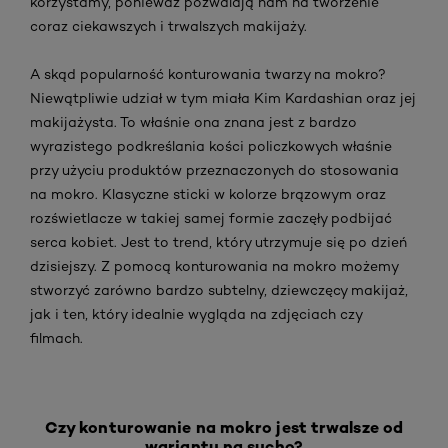
korzystamy, ponieważ pozwalają nam na tworzenie
coraz ciekawszych i trwalszych makijaży.
A skąd popularność konturowania twarzy na mokro?
Niewątpliwie udział w tym miała Kim Kardashian oraz jej
makijażysta. To właśnie ona znana jest z bardzo
wyrazistego podkreślania kości policzkowych właśnie
przy użyciu produktów przeznaczonych do stosowania
na mokro. Klasyczne sticki w kolorze brązowym oraz
rozświetlacze w takiej samej formie zaczęły podbijać
serca kobiet. Jest to trend, który utrzymuje się po dzień
dzisiejszy. Z pomocą konturowania na mokro możemy
stworzyć zarówno bardzo subtelny, dziewczęcy makijaż,
jak i ten, który idealnie wygląda na zdjęciach czy
filmach.
Czy konturowanie na mokro jest trwalsze od
wariantu na sucho?