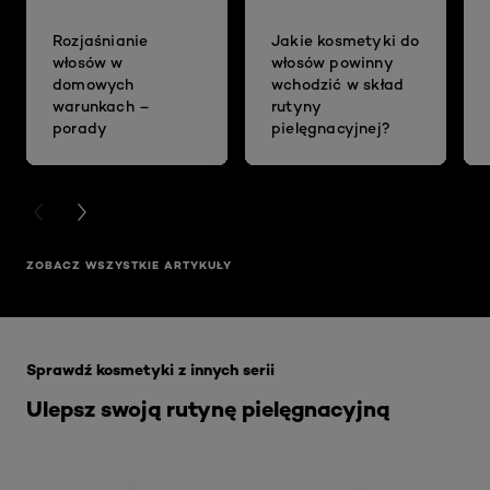
Rozjaśnianie
Jakie kosmetyki do
włosów w
włosów powinny
domowych
wchodzić w skład
warunkach –
rutyny
porady
pielęgnacyjnej?
PREVIOUS CARD
NEXT CARD
ZOBACZ WSZYSTKIE ARTYKUŁY
Skip the slider: Akcja Filler
Sprawdź kosmetyki z innych serii
Ulepsz swoją rutynę pielęgnacyjną