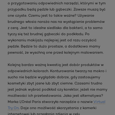
o przygotowaniu odpowiednich narzędzi, którymi w tym
przypadku będą pędzle lub gąbeczki. Zawsze muszą być
one czyste. Czemu jest to takie ważne? Używanie
brudnego włosia naraża nas na wystąpienie problemów
z cerą. Jest to idealne siedlisko dla bakterii, a to samo
tyczy się też brudnej gąbeczki do podkładu. Po
wykonaniu makijażu najlepiej jest od razu oczyścić
pędzle. Będzie to dużo prostsze, a dodatkowo mamy
pewność, że wyschną one przed kolejnym malowaniem.
Kolejną bardzo ważną kwestią jest dobór produktów w
odpowiednich kolorach. Konturowanie twarzy na mokro i
sucho nie będzie wyglądało dobrze, gdy zastosujemy
kosmetyki zbyt jasne lub zbyt ciemne. Czasami trudno
jest jednak wybrać podkład czy korektor, jeżeli nie mamy
możliwości ich przetestowania. Jaka jest alternatywa?
Marka L'Oréal Paris stworzyła narzędzie o nazwie
Virtual
Try On
. Daje ono możliwość skorzystania z kamerki
internetowej lub przesłania zdjęcia w celu