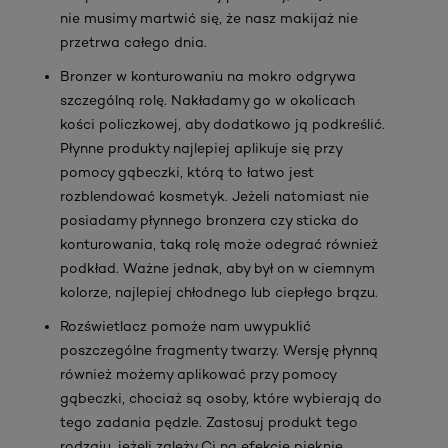
nie musimy martwić się, że nasz makijaż nie
przetrwa całego dnia.
Bronzer w konturowaniu na mokro odgrywa
szczególną rolę. Nakładamy go w okolicach
kości policzkowej, aby dodatkowo ją podkreślić.
Płynne produkty najlepiej aplikuje się przy
pomocy gąbeczki, którą to łatwo jest
rozblendować kosmetyk. Jeżeli natomiast nie
posiadamy płynnego bronzera czy sticka do
konturowania, taką rolę może odegrać również
podkład. Ważne jednak, aby był on w ciemnym
kolorze, najlepiej chłodnego lub ciepłego brązu.
Rozświetlacz pomoże nam uwypuklić
poszczególne fragmenty twarzy. Wersję płynną
również możemy aplikować przy pomocy
gąbeczki, chociaż są osoby, które wybierają do
tego zadania pędzle. Zastosuj produkt tego
rodzaju, jeżeli zależy Ci na efekcie pięknie