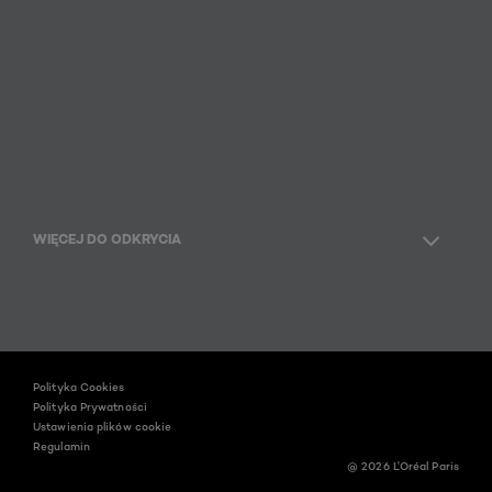
WIĘCEJ DO ODKRYCIA
Instagram
Facebook
YouTube
Polityka Cookies
Polityka Prywatności
Ustawienia plików cookie
Regulamin
@ 2026 L'Oréal Paris