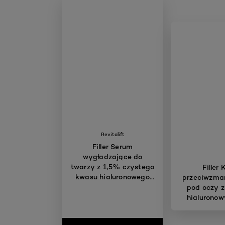
Revitalift
Filler Serum
wygładzające do
twarzy z 1,5% czystego
Filler
kwasu hialuronowego
przeciwzma
30 ml
pod oczy 
hialuronow