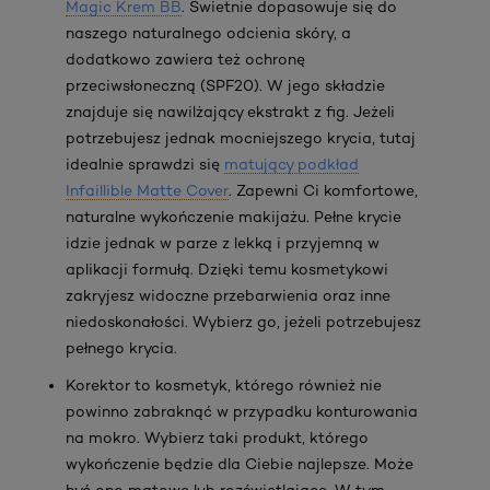
Magic Krem BB
. Świetnie dopasowuje się do
naszego naturalnego odcienia skóry, a
dodatkowo zawiera też ochronę
przeciwsłoneczną (SPF20). W jego składzie
znajduje się nawilżający ekstrakt z fig. Jeżeli
potrzebujesz jednak mocniejszego krycia, tutaj
idealnie sprawdzi się
matujący podkład
Infaillible Matte Cover
. Zapewni Ci komfortowe,
naturalne wykończenie makijażu. Pełne krycie
idzie jednak w parze z lekką i przyjemną w
aplikacji formułą. Dzięki temu kosmetykowi
zakryjesz widoczne przebarwienia oraz inne
niedoskonałości. Wybierz go, jeżeli potrzebujesz
pełnego krycia.
Korektor to kosmetyk, którego również nie
powinno zabraknąć w przypadku konturowania
na mokro. Wybierz taki produkt, którego
wykończenie będzie dla Ciebie najlepsze. Może
być ono matowe lub rozświetlające. W tym