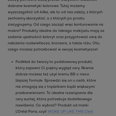
dobrane kosmetyki kolorowe. Tutaj możemy
wyszczególnić ich kilka, ale to od nas zależy, z których
zechcemy skorzystać, a z których po prostu
zrezygnujemy. Od czego zacząć więc konturowanie na
mokro? Produkty idealne do takiego makijażu mają za
zadanie ujednolicić koloryt oraz przygotować cerę do
nałożenia rozświetlacza, bronzera, a także różu. Oto,
czego możesz potrzebować w swojej kosmetyczce!
Podkład do twarzy to podstawowy produkt,
który zapewni Ci piękny wygląd cery. Równie
dobrze możesz też użyć kremu BB o nieco
lżejszej formule. Sprawdzi się on u osób, które
nie zmagają się z trądzikiem bądź większymi
przebarwieniami. To idealne rozwiązanie dla
cery suchej, która potrzebuje dodatkowego
nawilżenia. Co wybrać? Produkt od marki
L'Oréal Paris, czyli
WOKE UP LIKE THIS C'est