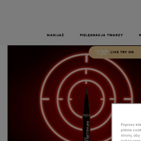
EYELINER 
MICRO 
BL
Eyeliner Infaillible Micro Obsidian Black
MAKIJAŻ
PIELĘGNACJA TWARZY
LIVE TRY ON
Poprzez kli
plików cook
strony, aby
pokazywani