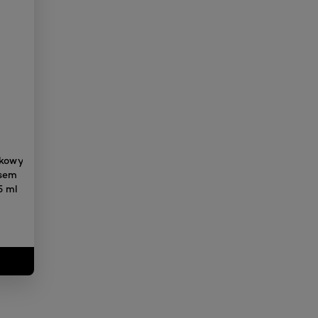
zkowy
asem
5 ml