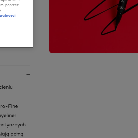
ami poprzez
y
ywatnosci
cieniu
cro-Fine
yeliner
lastycznych
iają pełną