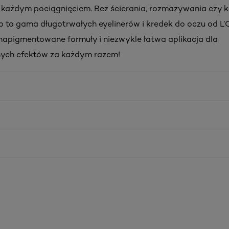
 każdym pociągnięciem. Bez ścierania, rozmazywania czy k
rip to gama długotrwałych eyelinerów i kredek do oczu od L’O
napigmentowane formuły i niezwykle łatwa aplikacja dla
nych efektów za każdym razem!