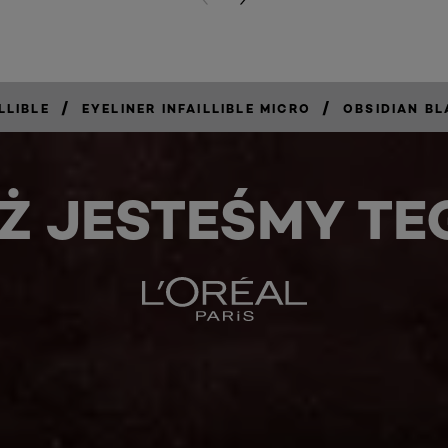
PREVIOUS CARD
NEXT CARD
/
/
LLIBLE
EYELINER INFAILLIBLE MICRO
OBSIDIAN B
Ż JESTEŚMY TE