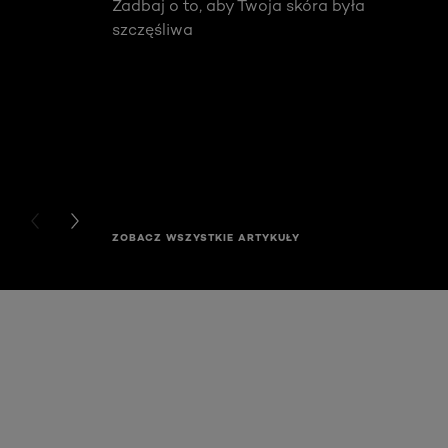
Zadbaj o to, aby Twoja skóra była
szczęśliwa
PREVIOUS CARD
NEXT CARD
ZOBACZ WSZYSTKIE ARTYKUŁY
Skip the slider: Akcja Filler