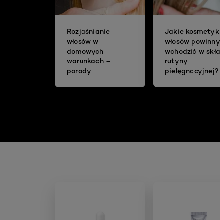
Rozjaśnianie
Jakie kosmetyk
włosów w
włosów powinny
domowych
wchodzić w skł
warunkach –
rutyny
porady
pielęgnacyjnej?