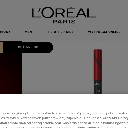
INFAILLIBLE
OBSIDIAN
ACK
WŁOSY
MEN
THE OTHER SIDE
WYPRÓBUJ ONLINE
KUP ONLINE
kniecie na „Akceptacja wszystkich plików cookies” jest wyrażana zgoda na wyko
ies, w tym plików naszych partnerów, aby zapewnić Ci najlepsze wrażenia z prze
 analizować ruch na naszej stronie oraz wspierać nasze działania marketingowe t
e Ci spersonalizowanych reklam na stronach internetowych osób trzecich oraz