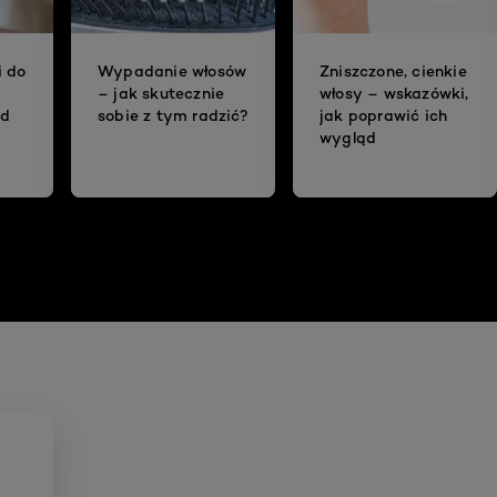
i do
Wypadanie włosów
Zniszczone, cienkie
– jak skutecznie
włosy – wskazówki,
ad
sobie z tym radzić?
jak poprawić ich
wygląd