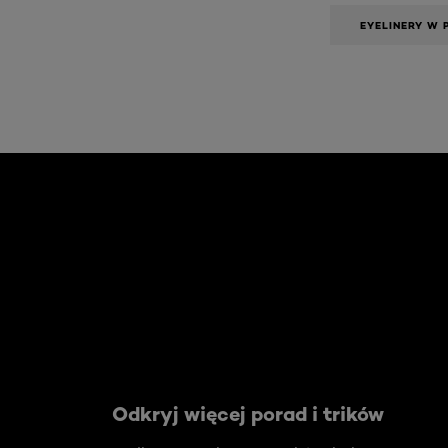
EYELINERY W P
Skip the slider: Face Care Articles
Odkryj więcej porad i trików