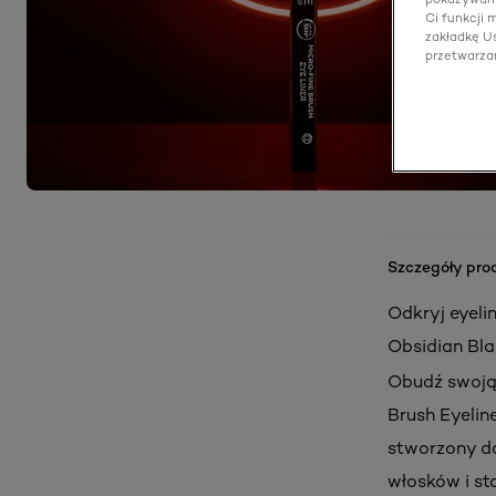
Ci funkcji
zakładkę Us
przetwarza
Szczegóły pro
Odkryj eyelin
Obsidian Bla
Obudź swoją 
Brush Eyelin
stworzony do
włosków i st