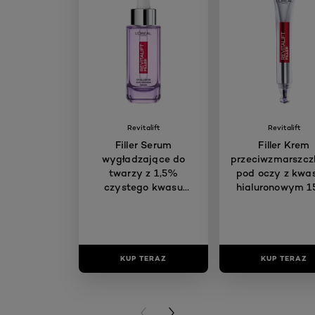
Revitalift
Revitalift
Filler Serum
Filler Krem
wygładzające do
przeciwzmarszc
twarzy z 1,5%
pod oczy z kw
czystego kwasu
hialuronowym 1
hialuronowego 30 ml
KUP TERAZ
KUP TERAZ