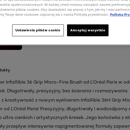
 mediów społecznościowych. W każdej chwili możesz zarządzić swoimi preferencj
tawienia plików cookies. Aby dowiedzieć się więcej o tym, jak my i nasi partnerz
my Twoje dane osobowe, zapoznaj się z naszą Polityką prywatności.
Polityka Pr
Ustawienia plików cookie
Akceptuj wszystkie
dukty
er Infaillible 36 Grip Micro-Fine Brush od L’Oréal Paris w od
ck. Długotrwały, precyzyjny, bez ścierania i rozmazywania.
z kreatywność z nowym eyelinerem Infaillible 36H Grip Mi
er od L’Oréal Paris! Precyzyjny, długotrwały i wodoodporny e
 ultra cienkich i artystycznych kresek. Jego końcówka z e
ały przepływ intensywnie napigmentowanej formuły zapewn