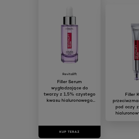
Revitalift
Filler Serum
wygładzające do
twarzy z 1,5% czystego
Filler
kwasu hialuronowego
przeciwzma
30 ml
pod oczy 
hialuronow
KUP TERAZ