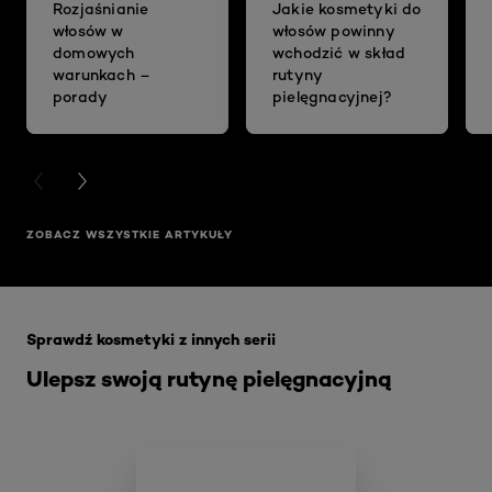
Rozjaśnianie
Jakie kosmetyki do
włosów w
włosów powinny
domowych
wchodzić w skład
warunkach –
rutyny
porady
pielęgnacyjnej?
PREVIOUS CARD
NEXT CARD
ZOBACZ WSZYSTKIE ARTYKUŁY
Skip the slider: Akcja Filler
Sprawdź kosmetyki z innych serii
Ulepsz swoją rutynę pielęgnacyjną