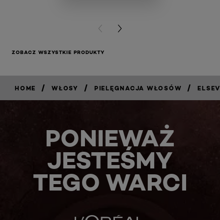
KUP T
PREVIOUS CARD
NEXT CARD
ZOBACZ WSZYSTKIE PRODUKTY
/
/
/
HOME
WŁOSY
PIELĘGNACJA WŁOSÓW
ELSE
PONIEWAŻ
JESTEŚMY
TEGO WARCI