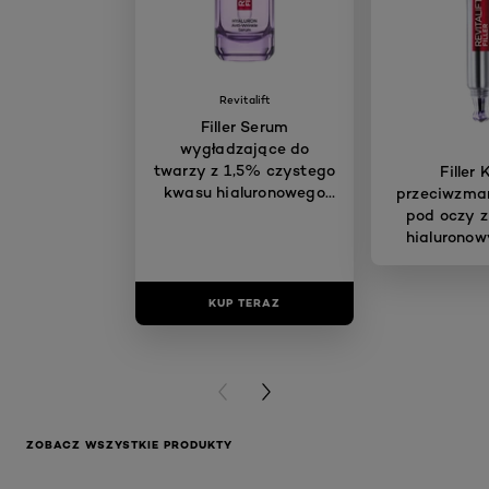
Revitalift
Filler Serum
wygładzające do
twarzy z 1,5% czystego
Filler
kwasu hialuronowego
przeciwzma
30 ml
pod oczy 
hialuronow
KUP TERAZ
KUP T
PREVIOUS CARD
NEXT CARD
ZOBACZ WSZYSTKIE PRODUKTY