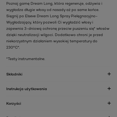
Poznaj gamę Dream Long, która regeneruje, odżywia i
wygładza długie włosy od nasady aż po same końce.
Sięgnij po Elseve Dream Long Spray Pielęgnacyjno-
Wygładzający, który pozwoli Ci wygładzić włosy i
zapewnia 3-dniową ochronę przeciw puszeniu się* włosów
dzięki neutralizacji wilgoci. Dodatkowo chroni je przed
niekorzystnym działaniem wysokiej temperatury do
230°C*.
*Testy instrumentalne.
Składniki
Instrukcja użytkowania
Korzyści