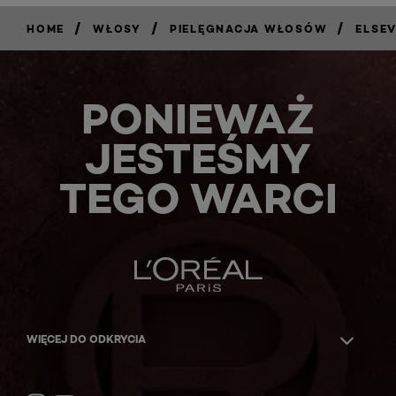
/
/
/
HOME
WŁOSY
PIELĘGNACJA WŁOSÓW
ELSE
PONIEWAŻ
JESTEŚMY
TEGO WARCI
WIĘCEJ DO ODKRYCIA