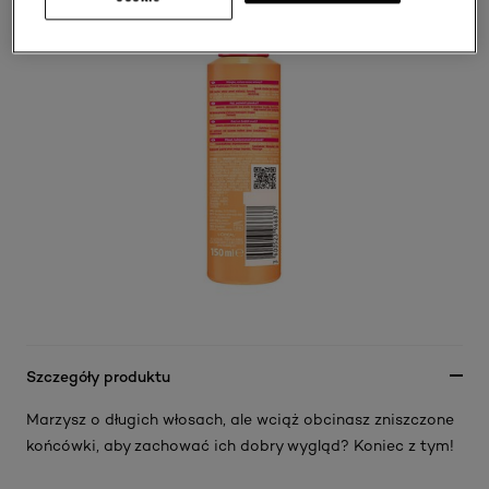
Szczegóły produktu
Marzysz o długich włosach, ale wciąż obcinasz zniszczone
końcówki, aby zachować ich dobry wygląd? Koniec z tym!