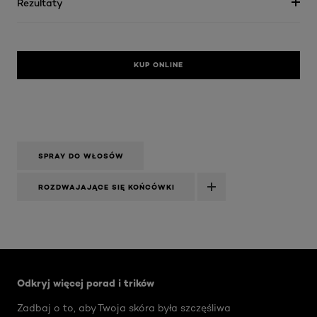
Rezultaty
KUP ONLINE
SPRAY DO WŁOSÓW
ROZDWAJAJĄCE SIĘ KOŃCÓWKI
Skip the slider: Face Care Articles
Odkryj więcej porad i trików
Zadbaj o to, aby Twoja skóra była szczęśliwa