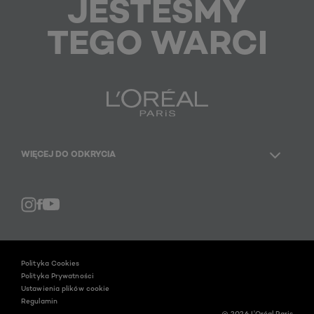
JESTEŚMY
TEGO WARCI
WIĘCEJ DO ODKRYCIA
Facebook
YouTube
Instagram
Polityka Cookies
Polityka Prywatności
Ustawienia plików cookie
Regulamin
@ 2026 L'Oréal Paris