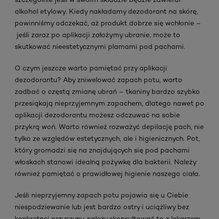
alkohol etylowy. Kiedy nakładamy dezodorant na skórę,
powinniśmy odczekać, aż produkt dobrze się wchłonie –
jeśli zaraz po aplikacji założymy ubranie, może to
skutkować nieestetycznymi plamami pod pachami.
O czym jeszcze warto pamiętać przy aplikacji
dezodorantu? Aby zniwelować zapach potu, warto
zadbać o częstą zmianę ubrań – tkaniny bardzo szybko
przesiąkają nieprzyjemnym zapachem, dlatego nawet po
aplikacji dezodorantu możesz odczuwać na sobie
przykrą woń. Warto również rozważyć depilację pach, nie
tylko ze względów estetycznych, ale i higienicznych. Pot,
który gromadzi się na znajdujących się pod pachami
włoskach stanowi idealną pożywkę dla bakterii. Należy
również pamiętać o prawidłowej higienie naszego ciała.
Jeśli nieprzyjemny zapach potu pojawia się u Ciebie
niespodziewanie lub jest bardzo ostry i uciążliwy bez
konkretnej przyczyny, należy skonsultować to z lekarzem.