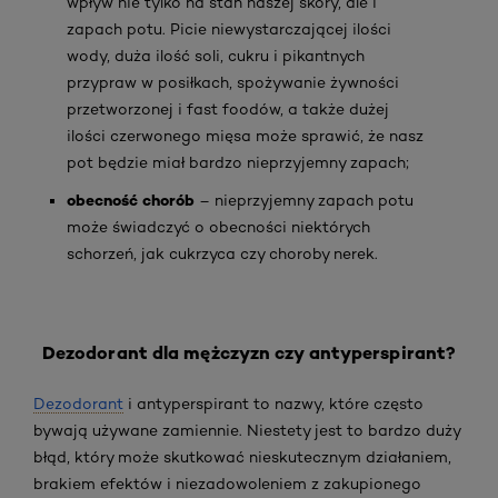
wpływ nie tylko na stan naszej skóry, ale i
zapach potu. Picie niewystarczającej ilości
wody, duża ilość soli, cukru i pikantnych
przypraw w posiłkach, spożywanie żywności
przetworzonej i fast foodów, a także dużej
ilości czerwonego mięsa może sprawić, że nasz
pot będzie miał bardzo nieprzyjemny zapach;
obecność chorób
– nieprzyjemny zapach potu
może świadczyć o obecności niektórych
schorzeń, jak cukrzyca czy choroby nerek.
Dezodorant dla mężczyzn czy antyperspirant?
Dezodorant
i antyperspirant to nazwy, które często
bywają używane zamiennie. Niestety jest to bardzo duży
błąd, który może skutkować nieskutecznym działaniem,
brakiem efektów i niezadowoleniem z zakupionego