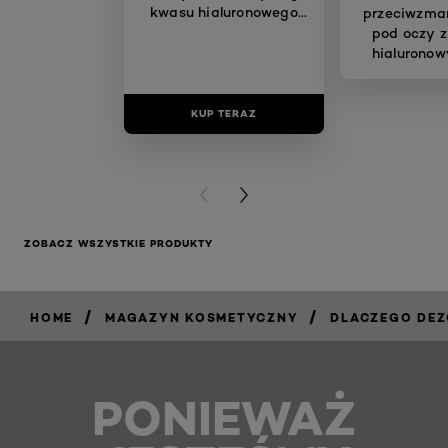
kwasu hialuronowego
przeciwzma
30 ml
pod oczy 
hialuronow
KUP TERAZ
KUP T
PREVIOUS CARD
NEXT CARD
ZOBACZ WSZYSTKIE PRODUKTY
/
/
HOME
MAGAZYN KOSMETYCZNY
DLACZEGO DEZ
PONIEWAŻ