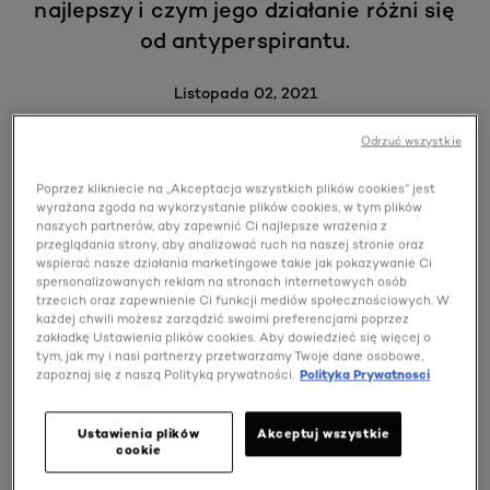
najlepszy i czym jego działanie różni się
od antyperspirantu.
Listopada 02, 2021
Odrzuć wszystkie
SPIS TREŚCI
Poprzez klikniecie na „Akceptacja wszystkich plików cookies” jest
wyrażana zgoda na wykorzystanie plików cookies, w tym plików
Nieprzyjemny zapach potu – jakie są jego
naszych partnerów, aby zapewnić Ci najlepsze wrażenia z
przyczyny?
przeglądania strony, aby analizować ruch na naszej stronie oraz
wspierać nasze działania marketingowe takie jak pokazywanie Ci
Dezodorant dla mężczyzn czy antyperspirant?
spersonalizowanych reklam na stronach internetowych osób
Dezodorant dla mężczyzn – jak działa?
trzecich oraz zapewnienie Ci funkcji mediów społecznościowych. W
każdej chwili możesz zarządzić swoimi preferencjami poprzez
Czym powinien cechować się najlepszy dezodorant
zakładkę Ustawienia plików cookies. Aby dowiedzieć się więcej o
męski?
tym, jak my i nasi partnerzy przetwarzamy Twoje dane osobowe,
zapoznaj się z naszą Polityką prywatności.
Polityka Prywatnosci
Dezodorant dla mężczyzn – poprawna aplikacja
Dezodorant dla mężczyzn – w sprayu czy w kulce?
Ustawienia plików
Akceptuj wszystkie
Jaki dezodorant męski do skóry wrażliwej?
cookie