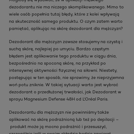
dezodorantu nie ma niczego skomplikowanego. Mimo to
wiele osób popełnia tutaj błędy, które z kolei wpływają
na skuteczność samego produktu. O czym zatem warto
pamiętać, aplikując na skórę dezodorant dla mężczyzn?
Dezodorant dla mężczyzn zawsze stosujemy na czystą i
suchą skórę, najlepiej po umyciu. Bardzo częstym
błędem jest aplikowanie tego produktu w ciągu dnia,
bezpośrednio na spoconą skórę, na przykład po
intensywnej aktywności fizycznej na siłowni. Niestety,
postępując w ten sposób, nie sprawimy, że nieprzyjemna
woń potu zniknie. W takiej sytuacji warto jest wybrać
dezodorant o przedłużonej trwałości, jak Dezodorant w
sprayu Magnesium Defense 48H od L'Oréal Paris.
Dezodorantu dla mężczyzn nie powinniśmy także
aplikować na skórę podrażnioną lub też po depilacji –
produkt może ją mocno podrażnić i przesuszyć,
szczególnie jeśli w swoim składzie będzie zawierał