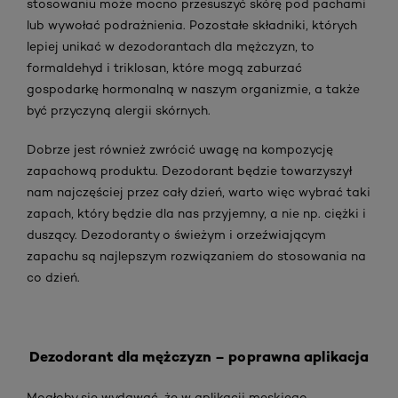
stosowaniu może mocno przesuszyć skórę pod pachami
lub wywołać podrażnienia. Pozostałe składniki, których
lepiej unikać w dezodorantach dla mężczyzn, to
formaldehyd i triklosan, które mogą zaburzać
gospodarkę hormonalną w naszym organizmie, a także
być przyczyną alergii skórnych.
Dobrze jest również zwrócić uwagę na kompozycję
zapachową produktu. Dezodorant będzie towarzyszył
nam najczęściej przez cały dzień, warto więc wybrać taki
zapach, który będzie dla nas przyjemny, a nie np. ciężki i
duszący. Dezodoranty o świeżym i orzeźwiającym
zapachu są najlepszym rozwiązaniem do stosowania na
co dzień.
Dezodorant dla mężczyzn – poprawna aplikacja
Mogłoby się wydawać, że w aplikacji męskiego