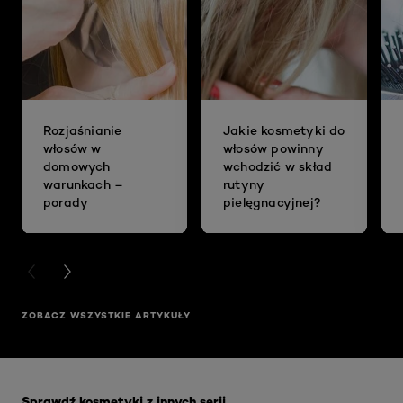
Rozjaśnianie
Jakie kosmetyki do
włosów w
włosów powinny
domowych
wchodzić w skład
warunkach –
rutyny
porady
pielęgnacyjnej?
PREVIOUS CARD
NEXT CARD
ZOBACZ WSZYSTKIE ARTYKUŁY
Skip the slider: Akcja Filler
Sprawdź kosmetyki z innych serii