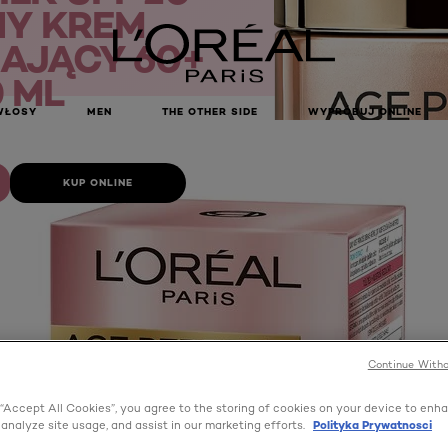
Y KREM
AJĄCY 60+
 ML
WŁOSY
MEN
THE OTHER SIDE
WYPRÓBUJ ONLINE
KUP ONLINE
Continue Witho
 “Accept All Cookies”, you agree to the storing of cookies on your device to enh
 analyze site usage, and assist in our marketing efforts.
Polityka Prywatnosci