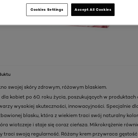
Cookies Settings
Accept All Cookies
duktu
kno swojej skóry zdrowym, różowym blaskiem.
dla kobiet po 60. roku życia, poszukujących w produktach
twarzy wysokiej skuteczności, innowacyjności. Specjalnie dl
zbawionej blasku, która z wiekiem traci swój naturalny kolor
óra wiotczeje i staje się coraz cieńsza. Mikrokrążenie równi
y traci swoją regularność. Różany krem przywraca gęstość 