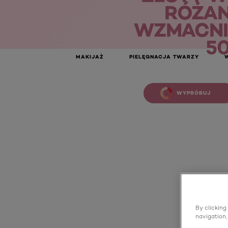
RÓŻAN
WZMACNI
50
Złoty wiek SPF 20 Różany krem wzmacniający 60+ 50 ml
MAKIJAŻ
PIELĘGNACJA TWARZY
WYPRÓBUJ
By clicking
navigation,