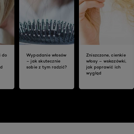
i do
Wypadanie włosów
Zniszczone, cienkie
– jak skutecznie
włosy – wskazówki,
ad
sobie z tym radzić?
jak poprawić ich
wygląd