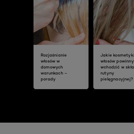
Rozjaśnianie
Jakie kosmetyk
włosów w
włosów powinny
domowych
wchodzić w skł
warunkach –
rutyny
porady
pielęgnacyjnej?