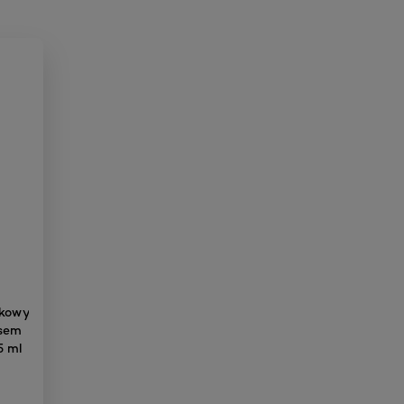
zkowy
asem
5 ml