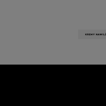
KREMY NAWIL
Skip the slider: Face Care Articles