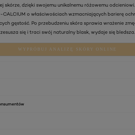
łej skórze, dzięki swojemu unikalnemu różowemu odcieniowi
-CALCIUM o właściwościach wzmacniających barierę ochro
ych gęstość. Po przebudzeniu skóra sprawia wrażenie zmę
zesusza się i traci swój naturalny blask, wydaje się bledsza.
WYPRÓBUJ ANALIZĘ SKÓRY ONLINE
konsumentów