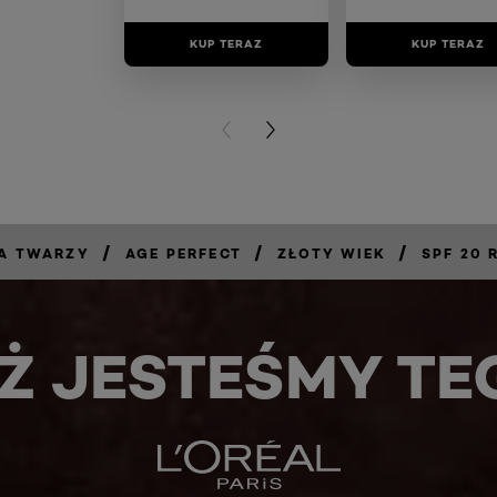
KUP TERAZ
KUP TERAZ
PREVIOUS CARD
NEXT CARD
/
/
/
JA TWARZY
AGE PERFECT
ZŁOTY WIEK
SPF 20 
Ż JESTEŚMY TE