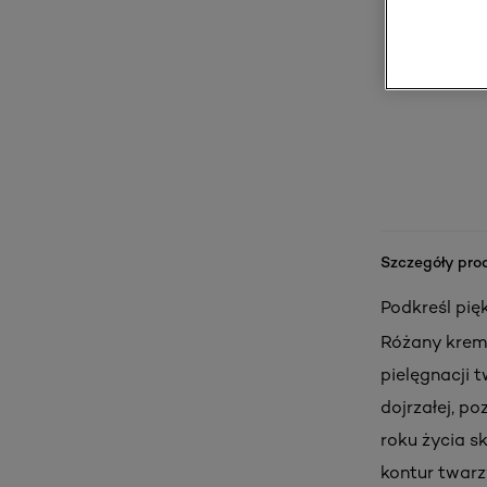
Szczegóły pro
Podkreśl pię
Różany krem 
pielęgnacji 
dojrzałej, po
roku życia sk
kontur twarz