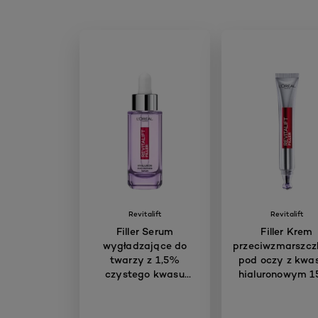
Revitalift
Revitalift
Filler Serum
Filler Krem
wygładzające do
przeciwzmarszc
twarzy z 1,5%
pod oczy z kw
czystego kwasu
hialuronowym 1
hialuronowego 30 ml