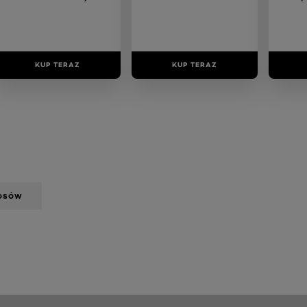
bez połysku; 200 ml
wło
bez 
KUP TERAZ
KUP TERAZ
ŁOSÓW