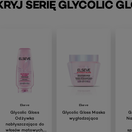
RYJ SERIĘ GLYCOLIC G
Elseve
Elseve
Glycolic Gloss
Glycolic Gloss Maska
G
Odżywka
wygładzająca
Na
nabłyszczająca do
włosów matowych,
sp