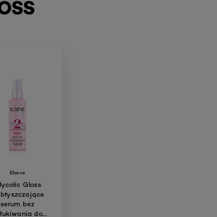
LOSS
PREV
N
Elseve
lycolic Gloss
błyszczające
serum bez
łukiwania do