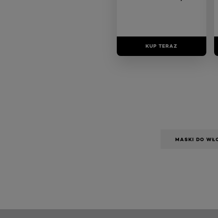
bez połysku; 400 ml
KUP TERAZ
MASKI DO W