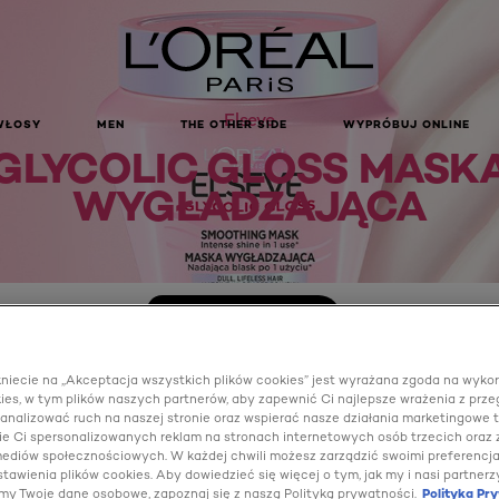
Elseve
WŁOSY
MEN
THE OTHER SIDE
WYPRÓBUJ ONLINE
GLYCOLIC GLOSS MASK
WYGŁADZAJĄCA
KUP ONLINE
kniecie na „Akceptacja wszystkich plików cookies” jest wyrażana zgoda na wyko
ies, w tym plików naszych partnerów, aby zapewnić Ci najlepsze wrażenia z prze
 analizować ruch na naszej stronie oraz wspierać nasze działania marketingowe t
e Ci spersonalizowanych reklam na stronach internetowych osób trzecich oraz
 mediów społecznościowych. W każdej chwili możesz zarządzić swoimi preferencj
tawienia plików cookies. Aby dowiedzieć się więcej o tym, jak my i nasi partnerz
my Twoje dane osobowe, zapoznaj się z naszą Polityką prywatności.
Polityka Pr