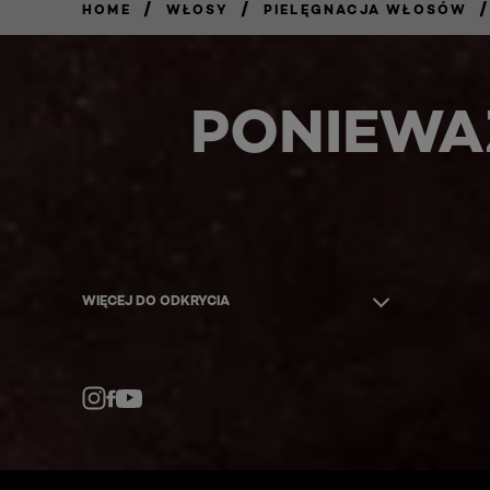
/
/
/
HOME
WŁOSY
PIELĘGNACJA WŁOSÓW
PONIEWA
WIĘCEJ DO ODKRYCIA
Facebook
YouTube
Instagram