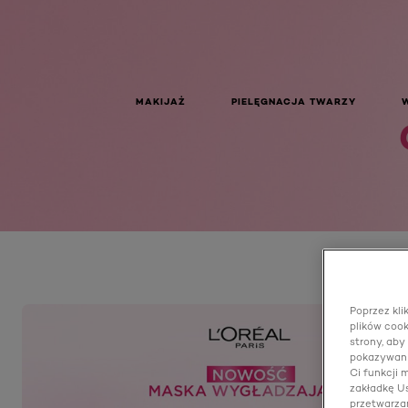
Glycolic Gloss Maska wygładzająca
MAKIJAŻ
PIELĘGNACJA TWARZY
Poprzez kli
plików cook
strony, aby
pokazywani
Ci funkcji
zakładkę Us
przetwarza