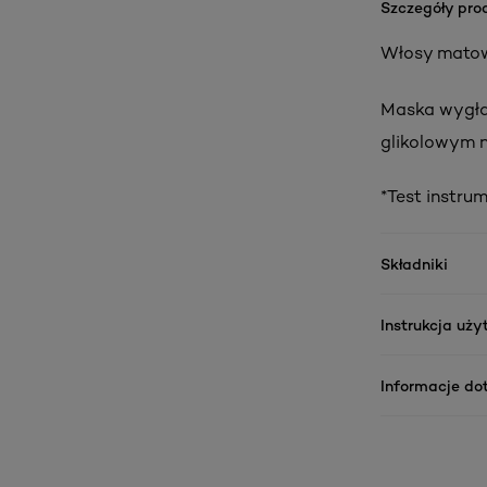
Szczegóły pro
Włosy matow
Maska wygła
glikolowym n
*Test instrum
Składniki
Instrukcja uż
Informacje do