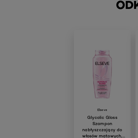
ODK
skip slider
Elseve
Glycolic Gloss
Szampon
nabłyszczający do
włosów matowych,