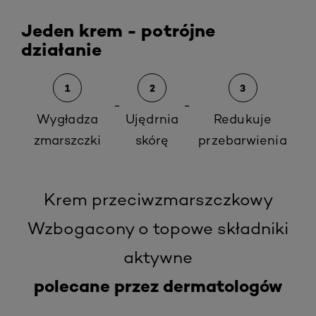
Jeden krem - potrójne
działanie
1
2
3
-
-
Wygładza
Ujędrnia
Redukuje
zmarszczki
skórę
przebarwienia
Krem przeciwzmarszczkowy
Wzbogacony o topowe składniki
aktywne
polecane przez dermatologów