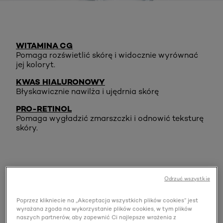
WITAMINA CG
Pomaga rozświetlić skórę i widocznie wyrównać
jej koloryt.
KWAS HIALURONOWY
Błyskawicznie nawilża i ujędrnia skórę
PRO-RETINOL
Pomaga wygładzić zmarszczki i odnowić teksturę
skóry.
Odrzuć wszystkie
Poprzez klikniecie na „Akceptacja wszystkich plików cookies” jest
wyrażana zgoda na wykorzystanie plików cookies, w tym plików
4 powody, dla których
naszych partnerów, aby zapewnić Ci najlepsze wrażenia z