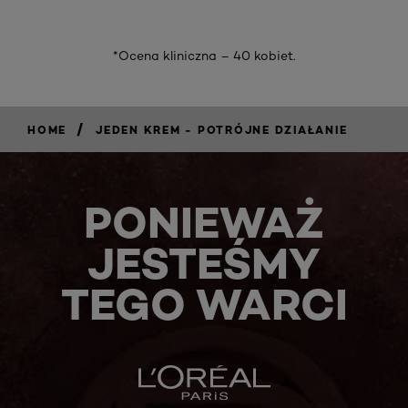
*Ocena kliniczna – 40 kobiet.
/
HOME
JEDEN KREM - POTRÓJNE DZIAŁANIE
PONIEWAŻ
JESTEŚMY
TEGO WARCI