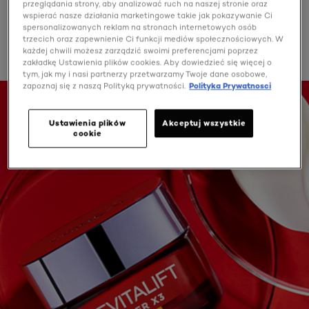
przeglądania strony, aby analizować ruch na naszej stronie oraz
wspierać nasze działania marketingowe takie jak pokazywanie Ci
warto przetestować
Revitalift
spersonalizowanych reklam na stronach internetowych osób
trzecich oraz zapewnienie Ci funkcji mediów społecznościowych. W
Laser X3
każdej chwili możesz zarządzić swoimi preferencjami poprzez
zakładkę Ustawienia plików cookies. Aby dowiedzieć się więcej o
tym, jak my i nasi partnerzy przetwarzamy Twoje dane osobowe,
zapoznaj się z naszą Polityką prywatności.
Polityka Prywatnosci
Ustawienia plików
Akceptuj wszystkie
cookie