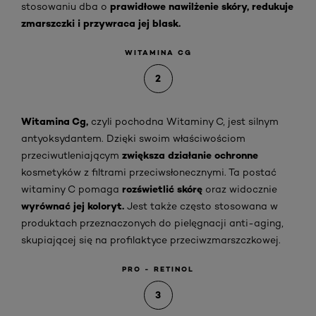
prawidłowe nawilżenie skóry, redukuje
stosowaniu dba o
zmarszczki i przywraca jej blask.
WITAMINA CG
2
Witamina Cg,
czyli pochodna Witaminy C, jest silnym
antyoksydantem. Dzięki swoim właściwościom
zwiększa działanie ochronne
przeciwutleniającym
kosmetyków z filtrami przeciwsłonecznymi. Ta postać
rozświetlić skórę
witaminy C pomaga
oraz widocznie
wyrównać jej koloryt.
Jest także często stosowana w
produktach przeznaczonych do pielęgnacji anti-aging,
skupiającej się na profilaktyce przeciwzmarszczkowej.
PRO - RETINOL
3