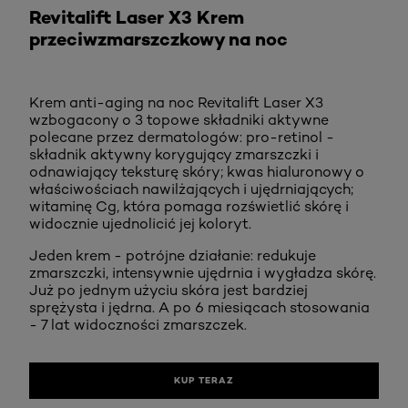
Revitalift Laser X3 Krem
przeciwzmarszczkowy na noc
Krem anti-aging na noc Revitalift Laser X3
wzbogacony o 3 topowe składniki aktywne
polecane przez dermatologów: pro-retinol -
składnik aktywny korygujący zmarszczki i
odnawiający teksturę skóry; kwas hialuronowy o
właściwościach nawilżających i ujędrniających;
witaminę Cg, która pomaga rozświetlić skórę i
widocznie ujednolicić jej koloryt.
Jeden krem - potrójne działanie: redukuje
zmarszczki, intensywnie ujędrnia i wygładza skórę.
Już po jednym użyciu skóra jest bardziej
sprężysta i jędrna. A po 6 miesiącach stosowania
- 7 lat widoczności zmarszczek.
KUP TERAZ