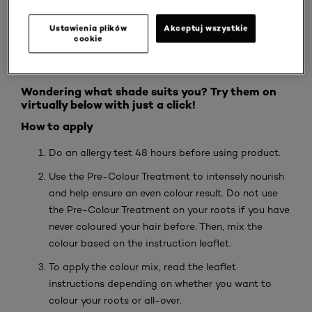
Ustawienia plików
Akceptuj wszystkie
cookie
Wondering what shade suits you? Try them on
virtually below with just a click!
How to apply
Do an allergy test 48 hours before using product.
Use the Pre-Colour Treatment to intensely nourish
and help ensure an even colour result. Do not use
the Pre-Colour Treatment on your roots if you have
never coloured your hair before. Then, mix the
colour based on the instruction leaflet.
To apply the colour mix, read the leaflet
instructions depending on whether you want to
colour your roots or all-over.